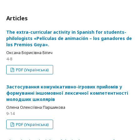
Articles
The extra-curricular activity in Spanish for students-
phіlologists «Películas de animación – los ganadores de
los Premios Goya».
Оксана Борисівна Бігич
4-8
PDF (Українська)
Застосування комунікативно-ігрових прийомів у
формуванні іншомовної лексичної компетентності
молодших школярів
Олена Олексіївна Паршикова
9-14
PDF (Українська)