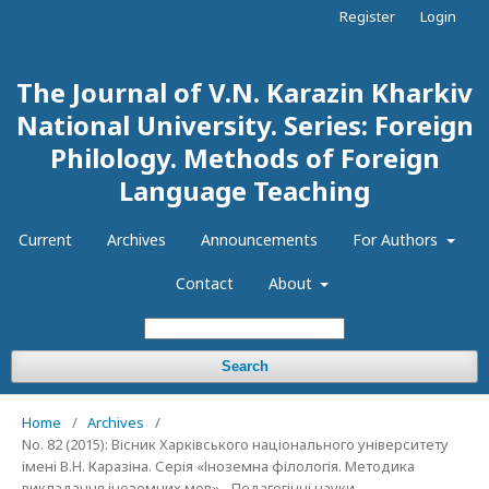
Register
Login
The Journal of V.N. Karazin Kharkiv
National University. Series: Foreign
Philology. Methods of Foreign
Language Teaching
Current
Archives
Announcements
For Authors
Contact
About
Search
Home
/
Archives
/
No. 82 (2015): Вісник Харківського національного університету
імені В.Н. Каразіна. Серія «Іноземна філологія. Методика
викладання іноземних мов» - Педагогічні науки