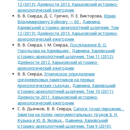
12 (2013): Древности 2013. Харьковский историко-
археологический ежегодник
В. В. Скирда, Д. С. Гречко, П. Е. Викторова,
Юрию
Владимировичу Буйнову — 60
,
Давнина.
Харківський історико-археологічний щорічник: Том
12 (2013): Древности 2013. Харьковский историко-
археологический ежегодник
В. В. Скирда, І. М. Скирда,
Дослідження В. О.
Городцова на Харківщині
,
Давнина. Харківський
історико-археологічний щорічник: Том 11 (2012):
Древности 2012. Харьковский историко-
археологический ежегодник
В. В. Скирда,
Этническое определение
средневековых памятников на первых
Археологических съездах
,
Давнина. Харківський
історико-археологічний щорічник: Том 10 (2011):
Древности 2011. Харьковский историко-
археологический ежегодник
С. В. Дьячков, В. В. Скирда,
Сапоги точал пирожник…
Заметки на полях «монументальных» трудов Б. Н.
Кузыка и Ю. В. Яковца
,
Давнина. Харківський
історико-археологічний щорічник: Том 9 (2010):