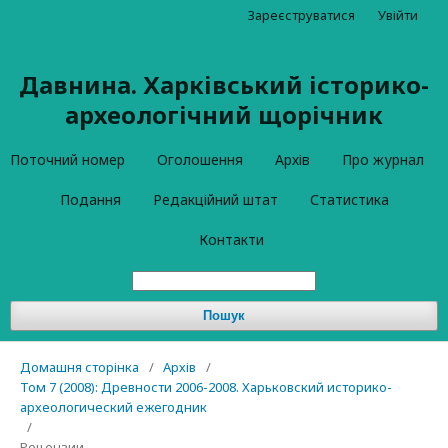
Зареєструватися
Увійти
Давнина. Харківський історико-
археологічний щорічник
Поточний номер
Оголошення
Архів
Про журнал
Подання
Редакційний штат
Статистика
Контакти
Пошук
Домашня сторінка
/
Архів
/
Том 7 (2008): Древности 2006-2008. Харьковский историко-
археологический ежегодник
/
Рецензии