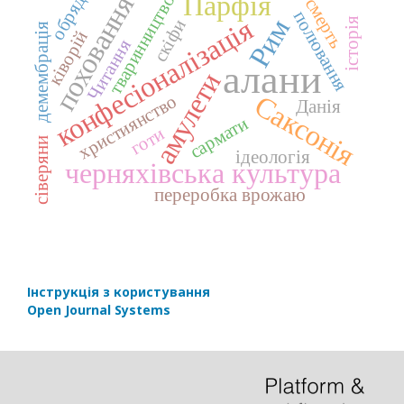
Парфія
поховання
тваринництво
обряд
смерть
полювання
конфесіоналізація
Рим
історія
скіфи
демембрація
ківорій
Читання
алани
амулети
Саксонія
християнство
Данія
сармати
готи
сіверяни
ідеологія
черняхівська культура
переробка врожаю
Інструкція з користування
Open Journal Systems