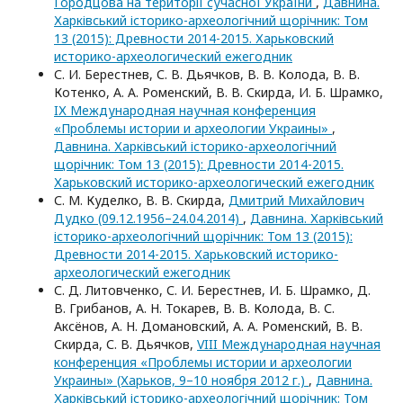
Городцова на території сучасної України
,
Давнина.
Харківський історико-археологічний щорічник: Том
13 (2015): Древности 2014-2015. Харьковский
историко-археологический ежегодник
С. И. Берестнев, С. В. Дьячков, В. В. Колода, В. В.
Котенко, А. А. Роменский, В. В. Скирда, И. Б. Шрамко,
IХ Международная научная конференция
«Проблемы истории и археологии Украины»
,
Давнина. Харківський історико-археологічний
щорічник: Том 13 (2015): Древности 2014-2015.
Харьковский историко-археологический ежегодник
С. М. Куделко, В. В. Скирда,
Дмитрий Михайлович
Дудко (09.12.1956–24.04.2014)
,
Давнина. Харківський
історико-археологічний щорічник: Том 13 (2015):
Древности 2014-2015. Харьковский историко-
археологический ежегодник
С. Д. Литовченко, С. И. Берестнев, И. Б. Шрамко, Д.
В. Грибанов, А. Н. Токарев, В. В. Колода, В. С.
Аксёнов, А. Н. Домановский, А. А. Роменский, В. В.
Скирда, С. В. Дьячков,
VIII Международная научная
конференция «Проблемы истории и археологии
Украины» (Харьков, 9–10 ноября 2012 г.)
,
Давнина.
Харківський історико-археологічний щорічник: Том