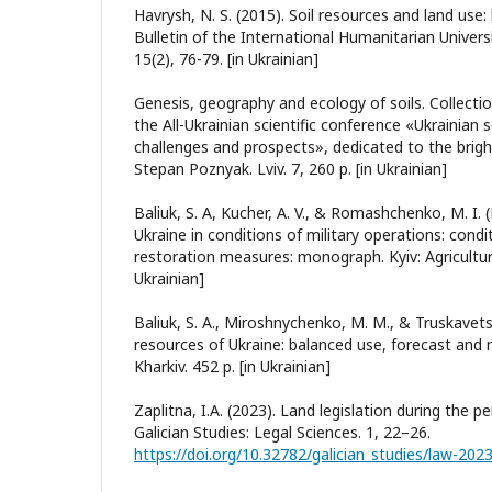
Havrysh, N. S. (2015). Soil resources and land use: 
Bulletin of the International Humanitarian Universi
15(2), 76-79. [in Ukrainian]
Genesis, geography and ecology of soils. Collection
the All-Ukrainian scientific conference «Ukrainian so
challenges and prospects», dedicated to the bri
Stepan Poznyak. Lviv. 7, 260 p. [in Ukrainian]
Baliuk, S. A, Kucher, A. V., & Romashchenko, M. I. (
Ukraine in conditions of military operations: condi
restoration measures: monograph. Kyiv: Agricultura
Ukrainian]
Baliuk, S. A., Miroshnychenko, M. M., & Truskavetskiy
resources of Ukraine: balanced use, forecast a
Kharkiv. 452 p. [in Ukrainian]
Zaplitna, I.A. (2023). Land legislation during the pe
Galician Studies: Legal Sciences. 1, 22–26.
https://doi.org/10.32782/galician_studies/law-202