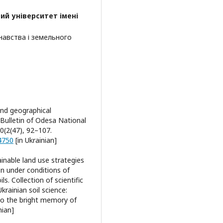
ий університет імені
навства і земельного
 and geographical
 Bulletin of Odesa National
30(2(47), 92–107.
4750
[in Ukrainian]
ainable land use strategies
n under conditions of
s. Collection of scientific
krainian soil science:
 to the bright memory of
nian]