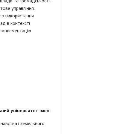
влади та громадськості,
нтове управління.
го використання
мад в контексті
а імплементацію
ний університет імені
знавства і земельного