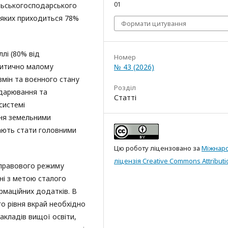
01
льськогосподарського
з яких приходиться 78%
Формати цитування
лі (80% від
Номер
 критично малому
№ 43 (2026)
змін та воєнного стану
Розділ
дарювання та
Статті
системі
ння земельними
мають стати головними
Цю роботу ліцензовано за
Міжнар
ліцензія Creative Commons Attributi
 правового режиму
ні з метою сталого
рмаційних додатків. В
го рівня вкрай необхідно
акладів вищої освіти,