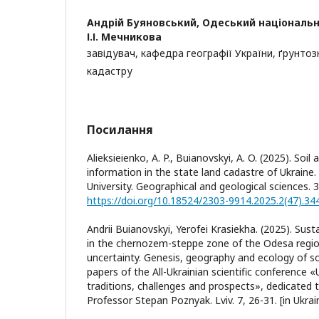
Андрій Буяновський,
Одеський національн
І.І. Мечникова
завідувач, кафедра географії України, ґрунтоз
кадастру
Посилання
Alieksieienko, A. P., Buianovskyi, A. O. (2025). Soil
information in the state land cadastre of Ukraine.
University. Geographical and geological sciences. 
https://doi.org/10.18524/2303-9914.2025.2(47).34
Andrii Buianovskyi, Yerofei Krasiekha. (2025). Sust
in the chernozem-steppe zone of the Odesa regio
uncertainty. Genesis, geography and ecology of soil
papers of the All-Ukrainian scientific conference «U
traditions, challenges and prospects», dedicated
Professor Stepan Poznyak. Lviv. 7, 26-31. [in Ukrai