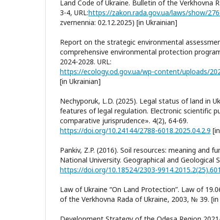
Land Code of Ukraine. Bulletin of the Verkhovna R
3-4, URL:
https://zakon.rada.gov.ua/laws/show/27
zvernennia: 02.12.2025) [in Ukrainian]
Report on the strategic environmental assessmen
comprehensive environmental protection program
2024-2028. URL:
[in Ukrainian]
Nechyporuk, L.D. (2025). Legal status of land in Uk
features of legal regulation. Electronic scientific 
comparative jurisprudence». 4(2), 64-69.
https://doi.org/10.24144/2788-6018.2025.04.2.9
[in
Pankiv, Z.P. (2016). Soil resources: meaning and fu
National University. Geographical and Geological S
https://doi.org/10.18524/2303-9914.2015.2(25).60
Law of Ukraine “On Land Protection”. Law of 19.06
of the Verkhovna Rada of Ukraine, 2003, № 39. [in 
Development Strategy of the Odesa Region 2021