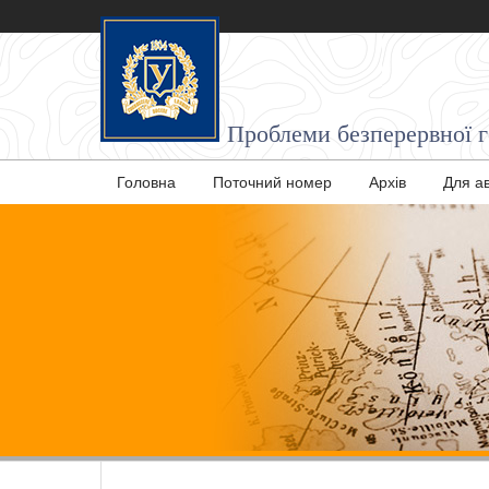
Проблеми безперервної ге
Головна
Поточний номер
Архів
Для а