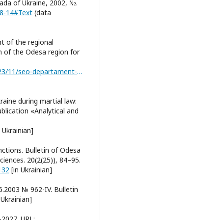
ada of Ukraine, 2002, №.
68-14#Text
(data
t of the regional
 of the Odesa region for
https://ecology.od.gov.ua/wp-content/uploads/2023/11/seo-departament-pdf/
raine during martial law:
publication «Analytical and
 Ukrainian]
nctions. Bulletin of Odesa
ciences. 20(2(25)), 84–95.
132
[in Ukrainian]
.2003 № 962-IV. Bulletin
Ukrainian]
-2027. URL: