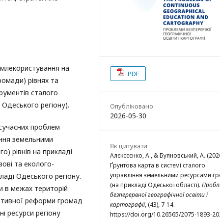
землекористування на
PDF
ромади) рівнях та
трументів сталого
 Одеського регіону).
Опубліковано
2026-05-30
 сучасних проблем
іння земельними
Як цитувати
о) рівнів на прикладі
Алєксєєнко, А., & Буяновський, А. (2026
вові та еколого-
Ґрунтова карта в системі сталого
управління земельними ресурсами г
ладі Одеського регіону.
(на прикладі Одеської області).
Пробл
и в межах територій
безперервної географічної освіти і
ративної реформи громад
картографії
, (43), 7-14.
і ресурси регіону
https://doi.org/10.26565/2075-1893-20