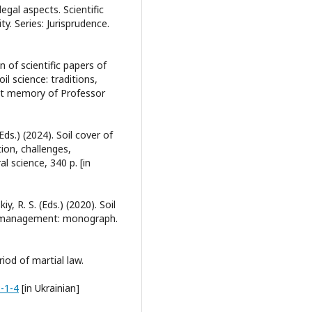
legal aspects. Scientific
ty. Series: Jurisprudence.
 of scientific papers of
il science: traditions,
ght memory of Professor
Eds.) (2024). Soil cover of
tion, challenges,
l science, 340 p. [in
, R. S. (Eds.) (2020). Soil
nd management: monograph.
riod of martial law.
3-1-4
[in Ukrainian]