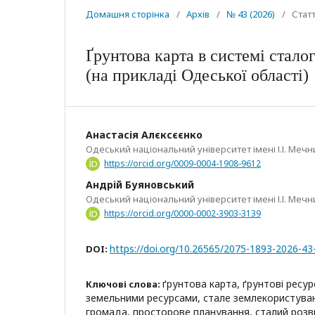
Домашня сторінка
/
Архів
/
№ 43 (2026)
/
Статт
Ґрунтова карта в системі стал
(на прикладі Одеської області)
Анастасія Алєксєєнко
Одеський національний університет імені І.І. Меч
https://orcid.org/0009-0004-1908-9612
Андрій Буяновський
Одеський національний університет імені І.І. Меч
https://orcid.org/0000-0002-3903-3139
https://doi.org/10.26565/2075-1893-2026-43
DOI:
ґрунтова карта, ґрунтові ресур
Ключові слова:
земельними ресурсами, стале землекористуван
громада, просторове планування, сталий розви