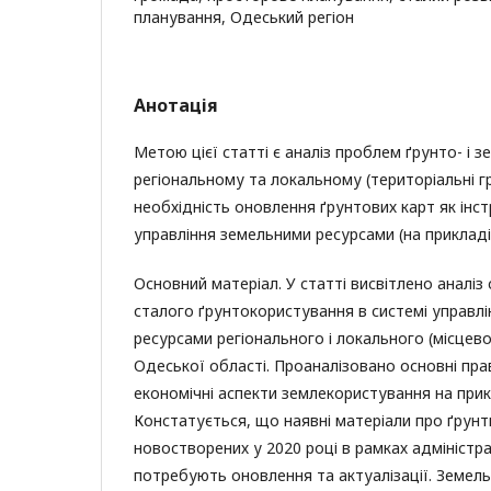
планування, Одеський регіон
Анотація
Метою цієї статті є аналіз проблем ґрунто- і 
регіональному та локальному (територіальні г
необхідність оновлення ґрунтових карт як інс
управління земельними ресурсами (на прикладі
Основний матеріал. У статті висвітлено аналіз
сталого ґрунтокористування в системі управл
ресурсами регіонального і локального (місцевог
Одеської області. Проаналізовано основні пра
економічні аспекти землекористування на прик
Констатується, що наявні матеріали про ґрунт
новостворених у 2020 році в рамках адмініст
потребують оновлення та актуалізації. Земельн