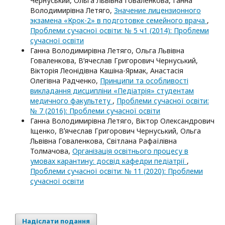
Чернуський, Ольга Львівна Говаленкова, Ганна
Володимирівна Летяго,
Значение лицензионного
экзамена «Крок-2» в подготовке семейного врача
,
Проблеми сучасної освіти: № 5 ч1 (2014): Проблеми
сучасної освіти
Ганна Володимирівна Летяго, Ольга Львівна
Говаленкова, В’ячеслав Григорович Чернуський,
Вікторія Леонідівна Кашіна-Ярмак, Анастасія
Олегівна Радченко,
Принципи та особливості
викладання дисципліни «Педіатрія» студентам
медичного факультету
,
Проблеми сучасної освіти:
№ 7 (2016): Проблеми сучасної освіти
Ганна Володимирівна Летяго, Віктор Олександрович
Іщенко, Вʼячеслав Григорович Чернуський, Ольга
Львівна Говаленкова, Світлана Рафаїлівна
Толмачова,
Організація освітнього процесу в
умовах карантину: досвід кафедри педіатрії
,
Проблеми сучасної освіти: № 11 (2020): Проблеми
сучасної освіти
Надіслати подання