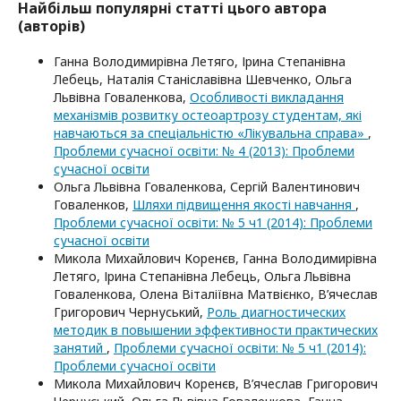
Найбільш популярні статті цього автора
(авторів)
Ганна Володимирівна Летяго, Ірина Степанівна
Лебець, Наталія Станіславівна Шевченко, Ольга
Львівна Говаленкова,
Особливості викладання
механізмів розвитку остеоартрозу студентам, які
навчаються за спеціальністю «Лікувальна справа»
,
Проблеми сучасної освіти: № 4 (2013): Проблеми
сучасної освіти
Ольга Львівна Говаленкова, Сергій Валентинович
Говаленков,
Шляхи підвищення якості навчання
,
Проблеми сучасної освіти: № 5 ч1 (2014): Проблеми
сучасної освіти
Микола Михайлович Коренєв, Ганна Володимирівна
Летяго, Ірина Степанівна Лебець, Ольга Львівна
Говаленкова, Олена Віталіївна Матвієнко, В’ячеслав
Григорович Чернуський,
Роль диагностических
методик в повышении эффективности практических
занятий
,
Проблеми сучасної освіти: № 5 ч1 (2014):
Проблеми сучасної освіти
Микола Михайлович Коренєв, В’ячеслав Григорович