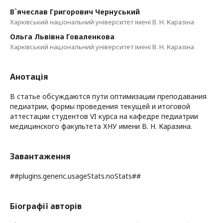
В`ячеслав Григорович Чернуський
Харківський національний університет імені В. Н. Каразіна
Ольга Львівна Говаленкова
Харківський національний університет імені В. Н. Каразіна
Анотація
В статье обсуждаются пути оптимизации преподавания
педиатрии, формы проведения текущей и итоговой
аттестации студентов VI курса на кафедре педиатрии
медицинского факультета ХНУ имени В. Н. Каразина.
Завантаження
##plugins.generic.usageStats.noStats##
Біографії авторів