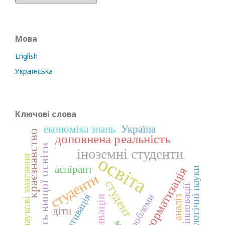
Мова
English
Українська
Ключові слова
економіка знань
Україна
краєзнавство
доповнена реальність
якість вищої освіти
іноземні студенти
освіта
наукові змагання
аспірант
інформатизація
екологічні науки
студенти
студент
інновації
амотивація
проблеми
мотивація
аналіз
діти