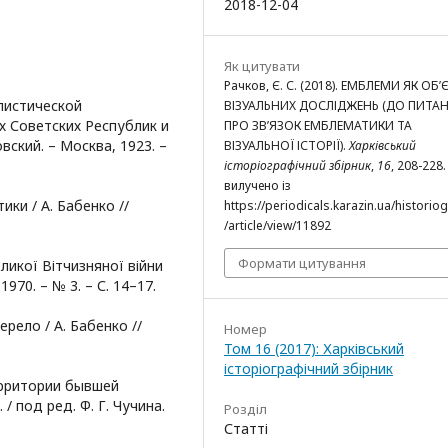
2018-12-04
Як цитувати
Рачков, Є. С. (2018). ЕМБЛЕМИ ЯК ОБ’
листической
ВІЗУАЛЬНИХ ДОСЛІДЖЕНЬ (ДО ПИТА
 Советских Республик и
ПРО ЗВ’ЯЗОК ЕМБЛЕМАТИКИ ТА
вский. – Москва, 1923. –
ВІЗУАЛЬНОЇ ІСТОРІЇ).
Харківський
історіографічний збірник
,
16
, 208-228.
вилучено із
ки / А. Бабенко //
https://periodicals.karazin.ua/historio
/article/view/11892
Формати цитування
икої Вітчизняної війни
1970. – № 3. – С. 14–17.
рело / А. Бабенко //
Номер
Том 16 (2017): Харківський
історіографічний збірник
рритории бывшей
/ под ред. Ф. Г. Чучина.
Розділ
Статті