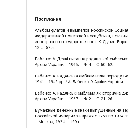
Посилання
Альбом флагов и вымпелов Российской Социа
Федеративной Советской Республики, Союзных
иностранных государств / сост. К. Дунин-Борко
12 с., 67 л.
Бабенко А. Деякі питання радянської емблемати
Архіви України. – 1965. – № 4. – С. 60–62.
Бабенко А. Радянська емблематика періоду Вел
1941 – 1945 pp. / А. Бабенко // Архіви України. – 
Бабенко А. Радянські емблеми як історичне дже
Архіви України. – 1967. – № 2. – С. 21–26.
Бумажные денежные знаки выпущенные на те
Российской империи за время с 1769 по 1924 гг. 
– Москва, 1924. – 199 с.