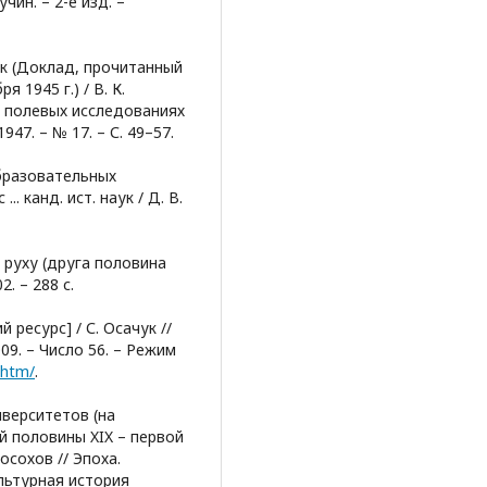
чин. – 2-е изд. –
ик (Доклад, прочитанный
 1945 г.) / В. К.
и полевых исследованиях
47. – № 17. – С. 49–57.
бразовательных
.. канд. ист. наук / Д. В.
о руху (друга половина
2. – 288 с.
й ресурс] / С. Осачук //
09. – Число 56. – Режим
.htm/
.
верситетов (на
й половины XIX – первой
осохов // Эпоха.
льтурная история