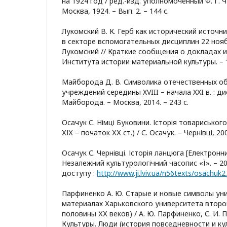
на 1924 год / ред.-изд. уполномоченный Ф. Г. Чу
Москва, 1924. – Вып. 2. – 144 с.
Лукомский В. К. Герб как исторический источн
в секторе вспомогательных дисциплин 22 ноября
Лукомский // Краткие сообщения о докладах 
Института истории материальной культуры. – 19
Майборода Д. В. Символика отечественных о
учреждений середины XVIII – начала XXI в. : дис .
Майборода. – Москва, 2014. – 243 с.
Осачук C. Німці Буковини. Історія товариськог
ХІХ – початок ХХ ст.) / С. Осачук. – Чернівці, 200
Осачук С. Чернівці. Історія ланцюга [Електронни
Незалежний культурологічний часопис «Ї». – 20
доступу :
http://www.ji.lviv.ua/n56texts/osachuk2
Парфиненко А. Ю. Старые и новые символы уни
материалах Харьковского университета второ
половины ХХ веков) / А. Ю. Парфиненко, С. И. П
Культуры. Люди (история повседневности и ку