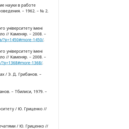
ие науки в работе
оведения. – 1962. – № 2.
го університету імені
ло // Каменяр. – 2008. –
.ua/?p=1450#more-1450/
.
го університету імені
ло // Каменяр. – 2008. –
.ua/?p=1368#more-1368/
.
 / Э. Д. Грибанов. –
нов. – Тбилиси, 1979. –
ситету / Ю. Гриценко //
печатями / Ю. Гриценко //