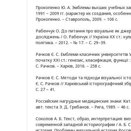
Прокопенко Ю. А. Эмблемы высших учебных за
1991 – 2009 гг. (характер их создания, особенн
Прокопенко. – Ставрополь, 2009. – 106 с.
Рабенчук О. До питання про візуальне як дже
досліджень / О. Рабенчук // Україна ХХ ст.: кул
політика. – 2012. – № 17. – С. 29–39.
Рачков Є. С. Емблеми класичних університетів У
початку ХХІ ст.: генезис, класифікація, функції : 
С. Рачков. – Харків, 2016. – 258 с.
Рачков Є. С. Методи та підходи візуальної історі
Є. С. Рачков // Харківський історіографічний збір
С. 27 – 41.
Российские нагрудные медицинские знаки: Кат. 
авт. текста Э. Д. Грибанов. – Рига, 1989. – 46 с.
Соколов А. Б. Текст, образ, интерпретация: в
современной западной историографии / А. Б. 
история. Проблемы визуальной истории России 