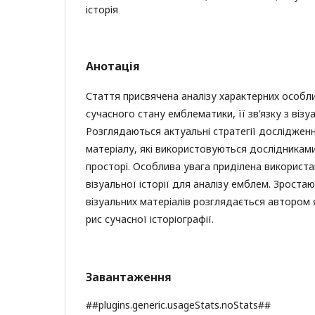
історія
Анотація
Стаття присвячена аналізу характерних особл
сучасного стану емблематики, її зв’язку з візу
Розглядаються актуальні стратегії дослідже
матеріалу, які використовуються дослідникам
просторі. Особлива увага приділена використа
візуальної історії для аналізу емблем. Зроста
візуальних матеріалів розглядається автором 
рис сучасної історіографії.
Завантаження
##plugins.generic.usageStats.noStats##