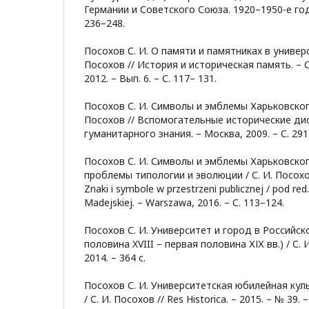
Германии и Советского Союза. 1920–1950-е годы
236–248.
Посохов С. И. О памяти и памятниках в универс
Посохов // История и историческая память. – 
2012. – Вып. 6. – С. 117– 131.
Посохов С. И. Символы и эмблемы Харьковского
Посохов // Вспомогательные исторические ди
гуманитарного знания. – Москва, 2009. – С. 291
Посохов С. И. Символы и эмблемы Харьковског
проблемы типологии и эволюции / С. И. Посохо
Znaki i symbole w przestrzeni publicznej / рod red. 
Madejskiej. – Warszawa, 2016. – С. 113–124.
Посохов С. И. Университет и город в Российск
половина XVIII – первая половина ХІХ вв.) / С. 
2014. – 364 с.
Посохов С. И. Университетская юбилейная кул
/ С. И. Посохов // Res Historica. – 2015. – № 39. 