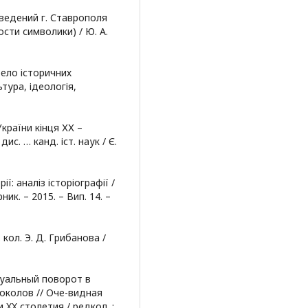
ведений г. Ставрополя
ости символики) / Ю. А.
рело історичних
ьтура, ідеологія,
країни кінця ХХ –
дис. … канд. іст. наук / Є.
ї: аналіз історіографії /
ник. – 2015. – Вип. 14. –
кол. Э. Д. Грибанова /
изуальный поворот в
Соколов // Оче-видная
XX столетия / редкол. :