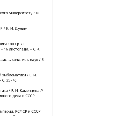
кого університету / Ю.
 / К. И. Дунин-
и 1803 р. / І.
– 16 листопада. – С. 4.
. ... канд. ист. наук / Б.
 эмблематики / Е. И.
 С. 35–40.
ки / Е. И. Каменцева //
вного дела в СССР. –
империи, РСФСР и СССР