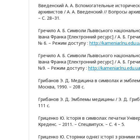
Введенский А. А. Вспомогательные историческ
архивистов / А. А. Введенский // Вопросы архив
– С. 28–31.
Гречило А. Б. Символи Львівського національно
Івана Франка [Електронний ресурс] / А. Б. Гречи
№ 6. – Режим доступу :
http://kameniar.lnu.edu
Гречило А. Б. Символи Львівського національно
Івана Франка [Електронний ресурс] / А. Б. Гречи
№9. – Режим доступу :
http://kameniar.lnu.edu
Грибанов Э. Д. Медицина в символах и эмблемах
Москва, 1990. – 208 с.
Грибанов Э. Д. Эмблемы медицины / Э. Д. Гриба
111 с.
Гриценко Ю. Історія в символах: печатки Універ
Креденс. – 2011. – Спецвипуск. – С. 4 – 5.
Гриценко Ю. Сторінки однієї історії з різними 