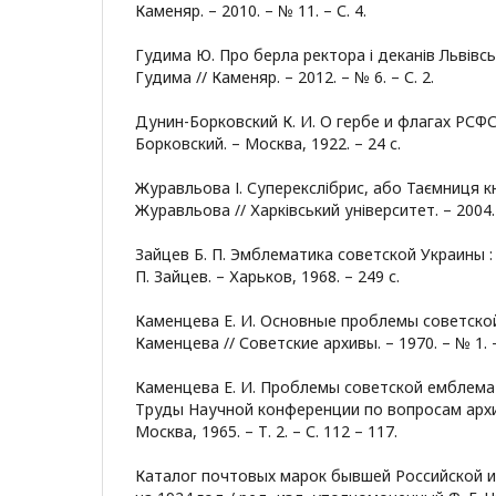
Каменяр. – 2010. – № 11. – С. 4.
Гудима Ю. Про берла ректора і деканів Львівсь
Гудима // Каменяр. – 2012. – № 6. – С. 2.
Дунин-Борковский К. И. О гербе и флагах РСФСР
Борковский. – Москва, 1922. – 24 с.
Журавльова І. Суперекслібрис, або Таємниця книг
Журавльова // Харківський університет. – 2004. 
Зайцев Б. П. Эмблематика советской Украины : дис
П. Зайцев. – Харьков, 1968. – 249 с.
Каменцева Е. И. Основные проблемы советской
Каменцева // Советские архивы. – 1970. – № 1. –
Каменцева Е. И. Проблемы советской емблемати
Труды Научной конференции по вопросам архи
Москва, 1965. – Т. 2. – С. 112 – 117.
Каталог почтовых марок бывшей Российской 