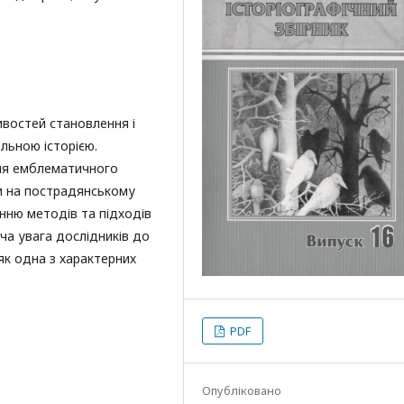
ивостей становлення і
альною історією.
ння емблематичного
и на пострадянському
нню методів та підходів
юча увага дослідників до
як одна з характерних
PDF
Опубліковано