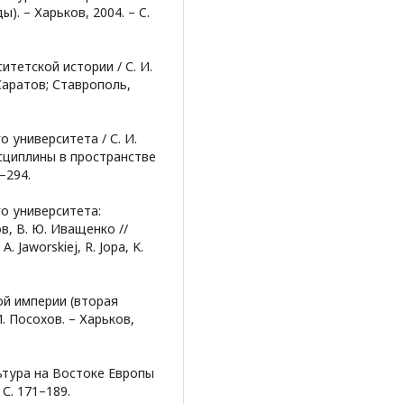
). – Харьков, 2004. – C.
итетской истории / С. И.
Саратов; Ставрополь,
 университета / С. И.
сциплины в пространстве
–294.
о университета:
в, В. Ю. Иващенко //
A. Jaworskiej, R. Jopa, K.
ой империи (вторая
И. Посохов. – Харьков,
ьтура на Востоке Европы
– С. 171–189.