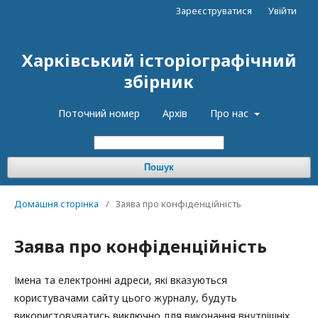
Зареєструватися
Увійти
Харківський історіографічний
збірник
Поточний номер
Архів
Про нас
Пошук
Домашня сторінка
/
Заява про конфіденційність
Заява про конфіденційність
Імена та електронні адреси, які вказуються
користувачами сайту цього журналу, будуть
використовуватись виключно для виконання внутрішніх