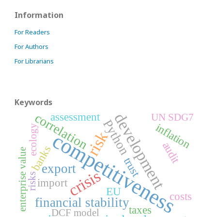
Information
For Readers
For Authors
For Librarians
Keywords
development
correlation
assessment
UN SDG7
Python
inflation
ecology
risk
competitiveness
audit
banks
enterprise value
trust
export
crisis
risks
import
EU
costs
financial stability
taxes
DCF model