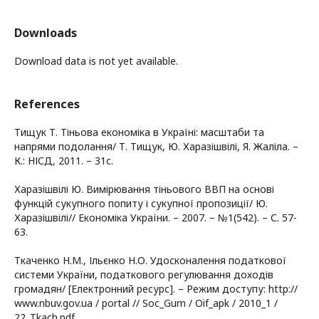
Downloads
Download data is not yet available.
References
Тищук Т. Тіньова економіка в Україні: масштаби та
напрями подолання/ Т. Тищук, Ю. Харазішвілі, Я. Жаліла. –
К.: НІСД, 2011. – 31с.
Харазішвілі Ю. Вимірювання тіньового ВВП на основі
функцій сукупного попиту і сукупної пропозиції/ Ю.
Харазішвілі// Економіка України. – 2007. – №1(542). – С. 57-
63.
Ткаченко Н.М., Ільєнко Н.О. Удосконалення податкової
системи України, податкового регулювання доходів
громадян/ [Електронний ресурс]. – Режим доступу: http://
www.nbuv.gov.ua / portal // Soc_Gum / Oif_apk / 2010_1 /
22_Tkach.pdf.