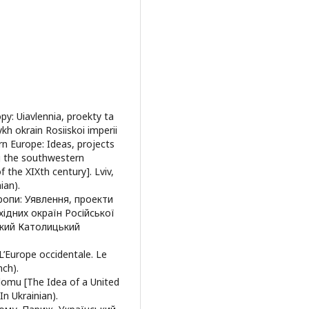
y: Uiavlennia, proekty ta
kh okrain Rosiiskoi imperii
rn Europe: Ideas, projects
g the southwestern
 the XIXth century]. Lviv,
ian).
ропи: Уявлення, проекти
ідних окраїн Російської
ський Католицький
 L’Europe occidentale. Le
nch).
ulomu [The Idea of a United
(In Ukrainian).