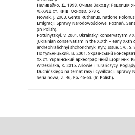
Наливайко, Д. 1998. Очима Заходу: Рецепція Ук
XI-XVIII ст. Київ, Основи, 578 c.
Nowak, J. 2003. Gente Ruthenus, natione Polonus. R
Emigracji. Sprawy Narodowościowe. Poznań, Seria 
(In Polish).
Potulnytskyi, V. 2001. Ukrainskyi konservatyzm v X
[Ukrainian conservatism in the XIXth – early XXth c
arkheohrafichnyi shchorichnyk. Kyiv, Issue. 5/6, S. 8
Потульницький, В. 2001. Український консерват
XX ст. Український археографічний щорічник. Киї
Wrzesińska, K. 2015. Ariowie i Turańczycy. Poglądy
Duchińskiego na temat rasy i cywilizacji. Spraw
Seria nowa, Z. 46, Рp. 46-63. (In Polish).