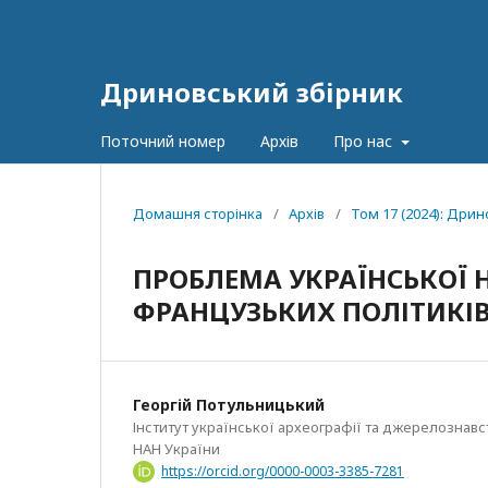
Дриновський збірник
Поточний номер
Архів
Про нас
Домашня сторінка
/
Архів
/
Том 17 (2024): Дри
ПРОБЛЕМА УКРАЇНСЬКОЇ Н
ФРАНЦУЗЬКИХ ПОЛІТИКІВ ДР
Георгій Потульницький
Інститут української археографії та джерелознавст
НАН України
https://orcid.org/0000-0003-3385-7281