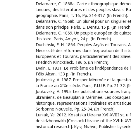
Delamarre, C. 1868а. Carte ethnographique démont
langues, des littératures et des peuples slaves. Bu
géographie. Paris, T. 16, Pp. 314-317. (In French).
Delamarre, C. 1868b. Un pluriel pour un singulier e
dans son principe. Paris, E. Dentu, 15 p. (In French)
Delamarre, C. 1869. Un peuple européen de quinze
l’histoire. Paris, Amyot, 24 p. (In French).
Duchiński, F.-H. 1864. Peuples Aryâs et Tourans, 
Nécessité des réformes dans l’exposition de l’hist
Européens et Tourans, particulièrement des Slave
Friedrich Klincksieck, 186 p. (In French).
Evain, E. 1931. Le Problème de l’indépendence de l’
Félix Alcan, 133 p. (In French).
Joukovsky, A. 1987. Prosper Mérimée et la question
la France au XIXe siècle. Paris, P.I.U.F, Pp. 21-32. (I
Joukovsky, A. 1995. Les publications-sources fran
ukrainiens, de Beauplan à Mérimée. Les cosaques d
historique, représentations littéraires et artistique
Sorbonne Nouvelle, Pp. 25-34. (In French).
Luniak, Ye. 2012. Kozatska Ukraina XVI-XVIII st. u
doslidzhenniakh [Cossack Ukraine of the XVIth-XVI
historical research]. Kyiv, Nizhyn, Publisher Lysenk