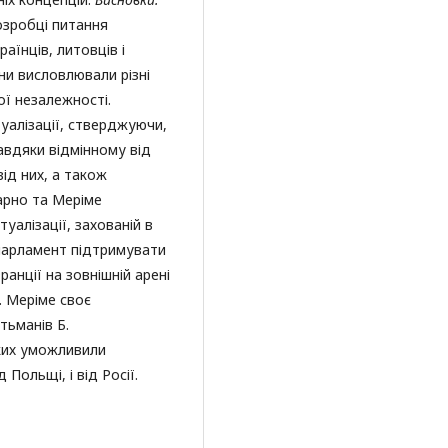
розробці питання
раїнців, литовців і
они висловлювали різні
ої незалежності.
уалізації, стверджуючи,
авдяки відмінному від
ід них, а також
 Карно та Меріме
уалізації, захованій в
 парламент підтримувати
анції на зовнішній арені
. Меріме своє
тьманів Б.
яких уможливили
Польщі, і від Росії.