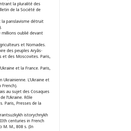
rant la pluralité des
lletin de la Société de
t la panslavisme détruit
.
 millions oublié devant
Agriculteurs et Nomades.
oire des peuples Aryâs-
s et des Moscovites. Paris,
Ukraine et la France. Paris,
 Ukrainienne. L’Ukraine et
n French).
çais au sujet des Cosaques
e l’Ukraine. Rôle
s. Paris, Presses de la
 frantsuzkykh istorychnykh
IIth centuries in French
o M. M., 808 s. (In