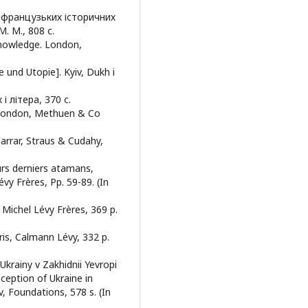
 у французьких історичних
. М., 808 с.
Knowledge. London,
e und Utopie]. Kyiv, Dukh i
і літера, 370 с.
e. London, Methuen & Co
Farrar, Straus & Cudahy,
urs derniers atamans,
évy Frères, Pp. 59-89. (In
 Michel Lévy Frères, 369 p.
is, Calmann Lévy, 332 p.
krainy v Zakhidnii Yevropi
ception of Ukraine in
v, Foundations, 578 s. (In