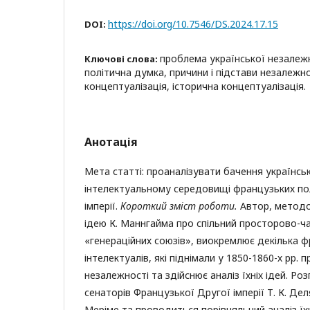
https://doi.org/10.7546/DS.2024.17.15
DOI:
проблема української незалеж
Ключові слова:
політична думка, причини і підстави незалежнос
концептуалізація, історична концептуалізація.
Анотація
Мета статті: проаналізувати бачення українсь
інтелектуальному середовищі французьких пол
імперії.
Короткий зміст роботи.
Автор, методо
ідею К. Маннгайма про спільний просторово-ч
«генераційних союзів», виокремлює декілька 
інтелектуалів, які піднімали у 1850-1860-х рр.
незалежності та здійснює аналіз їхніх ідей. Р
сенаторів Французької Другої імперії Т. К. Делям
Меріме та проводиться порівняльний аналіз їх