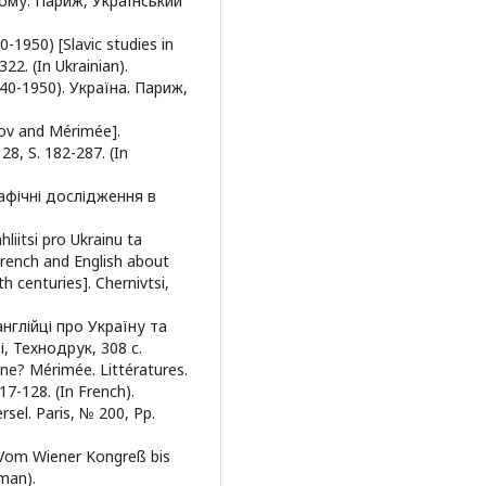
лому. Париж, Український
40-1950) [Slavic studies in
322. (In Ukrainian).
840-1950). Україна. Париж,
ov and Mérimée].
 28, S. 182-287. (In
рафічні дослідження в
hliitsi pro Ukrainu ta
French and English about
h centuries]. Chernivtsi,
англійці про Україну та
і, Технодрук, 308 с.
aine? Mérimée. Littératures.
17-128. (In French).
ersel. Paris, № 200, Pp.
. Vom Wiener Kongreß bis
man).