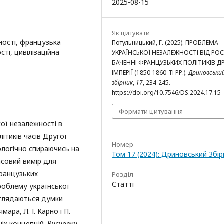
2025-08-15
Як цитувати
ності, французька
Потульницький, Г. (2025). ПРОБЛЕМА
ті, цивілізаційна
УКРАЇНСЬКОЇ НЕЗАЛЕЖНОСТІ ВІД РОСІ
БАЧЕННІ ФРАНЦУЗЬКИХ ПОЛІТИКІВ Д
ІМПЕРІЇ (1850-1860-ТІ РР.).
Дриновськи
збірник
,
17
, 234-245.
https://doi.org/10.7546/DS.2024.17.15
Формати цитування
кої незалежності в
ітиків часів Другої
Номер
логічно спираючись на
Том 17 (2024): Дриновський Збір
асовий вимір для
французьких
Розділ
Статті
 проблему української
озглядаються думки
ара, Л. І. Карно і П.
ніх концепцій.
Висновки.