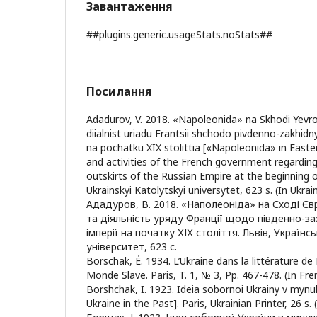
Завантаження
##plugins.generic.usageStats.noStats##
Посилання
Adadurov, V. 2018. «Napoleonida» na Skhodi Yevrop
diialnist uriadu Frantsii shchodo pivdenno-zakhidny
na pochatku XIX stolittia [«Napoleonida» in Easte
and activities of the French government regardin
outskirts of the Russian Empire at the beginning of
Ukrainskyi Katolytskyi universytet, 623 s. (In Ukrain
Ададуров, В. 2018. «Наполеоніда» на Сході Єв
та діяльність уряду Франції щодо південно-зах
імперії на початку ХІХ століття. Львів, Україн
університет, 623 c.
Borschak, É. 1934. L’Ukraine dans la littérature de
Monde Slave. Paris, T. 1, № 3, Pp. 467-478. (In Fre
Borshchak, I. 1923. Ideia sobornoi Ukrainy v myn
Ukraine in the Past]. Paris, Ukrainian Printer, 26 s. 