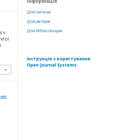
Інформація
Для читачів
Для авторів
Для бібліотекарів
Ї У
РУГОЇ
й
Інструкція з користування
Open Journal Systems
ник