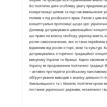
Всі політичні діячі особливу увагу приділяли 
конкретизації шляхів та підстав вивільнення ук
поляків з-під російського ярма. Разом з цим в
концептуальні пропозиції щодо ідеї українськ
Делямар дотримувався цивілізаційної концепт
що право на власну свободу українці мають з
росіян самоозначенню, яке останні перейняли в
відмінним від росіян історії, мові та культурі.
дотримувались історичної традиційної концепт
минулому України та Франції. Карно закликав
Україну як продовження політичної традиції Фр
– активно протидіяти російському панславізму
обґрунтування виводив з аналізу діяльності ге
Хмельницького та І. Мазепи, політичні кроки 
постання української держави, незалежної і від 