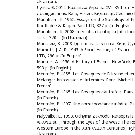
Ukrainian).
Луняк, Є. 2012. Козацька Україна XVI–XVIII ст.
дослідженнях. Київ, Ніжин, Видавець Лисенко М
Mannheim, K. 1952. Essays on the Sociology of 
Routledge & Kegan Paul LTD, 327 p. (In English).
Mannheim, K. 2008. Ideolohiia ta utopiia [Ideologi
litera, 370 s. (In Ukrainian).
Мангайм, К. 2008. Ідеологія та утопія. Київ, Дух 
Marriott, J. A. R. 1945. A Short History of Franc
LTD, 296 p. (In English).
Maurois, A. 1956. A History of France. New York, 
598 p. (In English).
Mérimée, P. 1855. Les Cosaques de l’Ukraine et le
Mélanges historiques et littéraires. Paris, Michel L
French).
Mérimée, P. 1865. Les Cosaques d’autrefois. Paris,
(In French).
Mérimée, P. 1897. Une correspondance inédite. Par
(In French).
Nalyvaiko, D. 1998. Ochyma Zakhodu: Retseptsiia U
XI-XVIII st. [Through the Eyes of the West: The Re
Western Europe in the XIth-XVIIIth Centuries]. Kyi
Ukrainian).