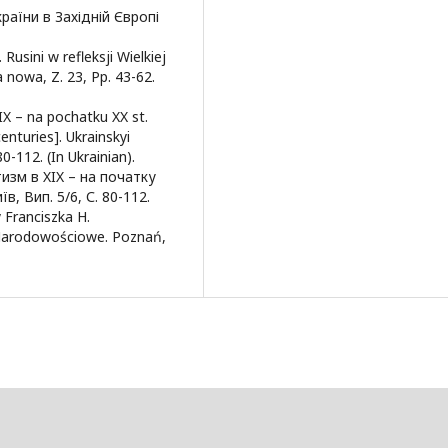
раїни в Західній Європі
usini w refleksji Wielkiej
nowa, Z. 23, Pp. 43-62.
IX – na pochatku XX st.
enturies]. Ukrainskyi
0-112. (In Ukrainian).
изм в XIX – на початку
в, Вип. 5/6, С. 80-112.
 Franciszka H.
y Narodowościowe. Poznań,