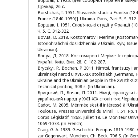
Борщaк, І. 1923. Ідея соборної України в мину
Друкар, 26 с.
Borshchak, I. 1951. Slovianski studii u Frantsii (18
France (1840-1950)]. Ukraina. Paris, Part 5, S. 312-
Борщaк, І. 1951. Слов’янські студії у Франції (1
Ч. 5, С. 312-322.
Bovua, D. 2018. Kostomarov i Merime [Kostomar
Istoriohrafichni doslidzhennia v Ukraini. Kyiv, Issue
Ukrainian).
Бовуа, Д. 2018. Костомаров і Меріме. Історіог
Україні. Київ, Вип. 28, С. 182-287.
Brytskyi, P., Bochan, P. 2011. Nimtsi, frantsuzy i an
ukrainskyi narod u XVII-XIX stolittiakh [Germans, 
Ukraine and the Ukrainian people in the XVIIth-XIXt
Technical printing, 308 s. (In Ukrainian).
Брицький, П., Бочан, П. 2011. Німці, французи і 
український народ у XVII-XIX століттях. Чернівц
Cadot, M. 2005. Mérimée s’est-il intéressé à l’Ukr
Toulouse, Presses Université du Mirail, T. 51, Pp. 1
Corps Législatif. 1868, juillet 18. Le Moniteur Univ
1069-1073. (In French).
Craig, G. A. 1989. Geschichte Europas 1815-1980
zur Gegenwart. München, Ch. Beck, 706 S. (In Ger