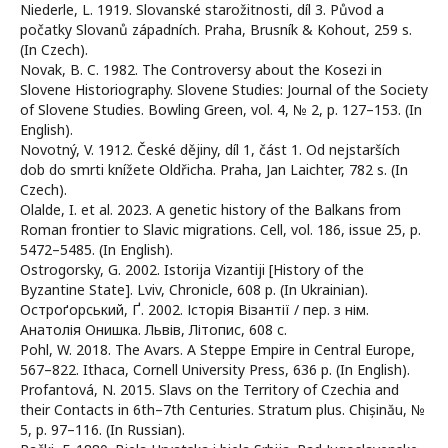
Niederle, L. 1919. Slovanské starožitnosti, díl 3. Původ a
počatky Slovanů západních. Praha, Brusník & Kohout, 259 s.
(In Czech).
Novak, B. C. 1982. The Controversy about the Kosezi in
Slovene Historiography. Slovene Studies: Journal of the Society
of Slovene Studies. Bowling Green, vol. 4, № 2, p. 127–153. (In
English).
Novotný, V. 1912. České dějiny, díl 1, část 1. Od nejstarších
dob do smrti knížete Oldřicha. Praha, Jan Laichter, 782 s. (In
Czech).
Olalde, I. et al. 2023. A genetic history of the Balkans from
Roman frontier to Slavic migrations. Cell, vol. 186, issue 25, p.
5472–5485. (In English).
Ostrogorsky, G. 2002. Istorija Vizantiji [History of the
Byzantine State]. Lviv, Chronicle, 608 p. (In Ukrainian).
Остроґорський, Ґ. 2002. Історія Візантії / пер. з нім.
Анатолія Онишка. Львів, Літопис, 608 c.
Pohl, W. 2018. The Avars. A Steppe Empire in Central Europe,
567–822. Ithaca, Cornell University Press, 636 p. (In English).
Profantová, N. 2015. Slavs on the Territory of Czechia and
their Contacts in 6th–7th Centuries. Stratum plus. Chișinău, №
5, p. 97–116. (In Russian).