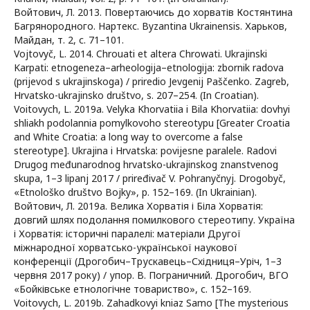
Войтович, Л. 2013. Повертаючись до хорватів Костянтина
Багрянородного. Нартекс. Byzantina Ukrainensis. Харьков,
Майдан, т. 2, с. 71–101.
Vojtovyč, L. 2014. Chrouati et altera Chrowati. Ukrajinski
Karpati: etnogeneza–arheologija–etnologija: zbornik radova
(prijevod s ukrajinskoga) / priredio Jevgenij Paščenko. Zagreb,
Hrvatsko-ukrajinsko društvo, s. 207–254. (In Croatian).
Voitovych, L. 2019a. Velyka Khorvatiia i Bila Khorvatiia: dovhyi
shliakh podolannia pomylkovoho stereotypu [Greater Croatia
and White Croatia: a long way to overcome a false
stereotype]. Ukrajina i Hrvatska: povijesne paralele. Radovi
Drugog međunarodnog hrvatsko-ukrajinskog znanstvenog
skupa, 1–3 lipanj 2017 / priređivač V. Pohranyčnyj. Drogobyč,
«Etnološko društvo Bojky», p. 152–169. (In Ukrainian).
Войтович, Л. 2019a. Велика Хорватія і Біла Хорватія:
довгий шлях подолання помилкового стереотипу. Україна
і Хорватія: історичні паралелі: матеріали Другої
міжнародної хорватсько-української наукової
конференції (Дрогобич–Трускавець–Східниця–Уріч, 1–3
червня 2017 року) / упор. В. Пограничний. Дрогобич, ВГО
«Бойківське етнологічне товариство», с. 152–169.
Voitovych, L. 2019b. Zahadkovyi kniaz Samo [The mysterious