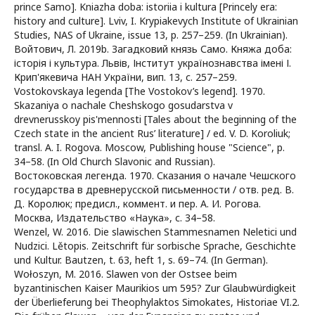
prince Samo]. Kniazha doba: istoriia i kultura [Princely era:
history and culture]. Lviv, I. Krypiakevych Institute of Ukrainian
Studies, NAS of Ukraine, issue 13, p. 257–259. (In Ukrainian).
Войтович, Л. 2019b. Загадковий князь Само. Княжа доба:
історія і культура. Львів, Інститут українознавства імені І.
Крип'якевича НАН України, вип. 13, с. 257–259.
Vostokovskaya legenda [The Vostokov’s legend]. 1970.
Skazaniya o nachale Cheshskogo gosudarstva v
drevnerusskoy pis'mennosti [Tales about the beginning of the
Czech state in the ancient Rus’ literature] / ed. V. D. Koroliuk;
transl. A. I. Rogova. Moscow, Publishing house "Science", p.
34–58. (In Old Church Slavonic and Russian).
Востоковская легенда. 1970. Сказания о начале Чешского
государства в древнерусской письменности / отв. ред. В.
Д. Королюк; предисл., коммент. и пер. А. И. Рогова.
Москва, Издательство «Наука», с. 34–58.
Wenzel, W. 2016. Die slawischen Stammesnamen Neletici und
Nudzici. Lětopis. Zeitschrift für sorbische Sprache, Geschichte
und Kultur. Bautzen, t. 63, heft 1, s. 69–74. (In German).
Wołoszyn, M. 2016. Slawen von der Ostsee beim
byzantinischen Kaiser Maurikios um 595? Zur Glaubwürdigkeit
der Überlieferung bei Theophylaktos Simokates, Historiae VI.2.