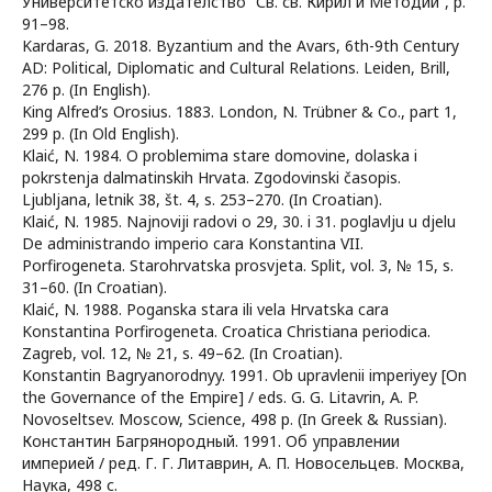
Университетско издателство “Св. св. Кирил и Методий”, p.
91–98.
Kardaras, G. 2018. Byzantium and the Avars, 6th-9th Century
AD: Political, Diplomatic and Cultural Relations. Leiden, Brill,
276 p. (In English).
King Alfred’s Orosius. 1883. London, N. Trübner & Co., part 1,
299 p. (In Old English).
Klaić, N. 1984. O problemima stare domovine, dolaska i
pokrstenja dalmatinskih Hrvata. Zgodovinski časopis.
Ljubljana, letnik 38, št. 4, s. 253–270. (In Croatian).
Klaić, N. 1985. Najnoviji radovi o 29, 30. i 31. poglavlju u djelu
De administrando imperio cara Konstantina VII.
Porfirogeneta. Starohrvatska prosvjeta. Split, vol. 3, № 15, s.
31–60. (In Croatian).
Klaić, N. 1988. Poganska stara ili vela Hrvatska cara
Konstantina Porfirogeneta. Croatica Christiana periodica.
Zagreb, vol. 12, № 21, s. 49–62. (In Croatian).
Konstantin Bagryanorodnyy. 1991. Ob upravlenii imperiyey [On
the Governance of the Empire] / eds. G. G. Litavrin, A. P.
Novoseltsev. Moscow, Science, 498 p. (In Greek & Russian).
Константин Багрянородный. 1991. Об управлении
империей / ред. Г. Г. Литаврин, А. П. Новосельцев. Москва,
Наука, 498 с.