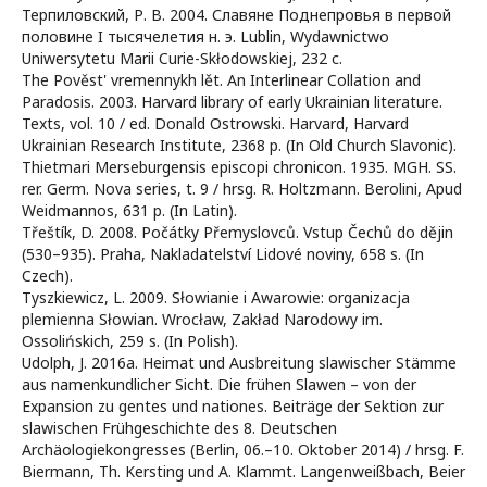
Терпиловский, Р. В. 2004. Славяне Поднепровья в первой
половине I тысячелетия н. э. Lublin, Wydawnictwo
Uniwersytetu Marii Curie-Skłodowskiej, 232 c.
The Pověst' vremennykh lět. An Interlinear Collation and
Paradosis. 2003. Harvard library of early Ukrainian literature.
Texts, vol. 10 / ed. Donald Ostrowski. Harvard, Harvard
Ukrainian Research Institute, 2368 p. (In Old Church Slavonic).
Thietmari Merseburgensis episcopi chronicon. 1935. MGH. SS.
rer. Germ. Nova series, t. 9 / hrsg. R. Holtzmann. Berolini, Apud
Weidmannos, 631 p. (In Latin).
Třeštík, D. 2008. Počátky Přemyslovců. Vstup Čechů do dějin
(530–935). Praha, Nakladatelství Lidové noviny, 658 s. (In
Czech).
Tyszkiewicz, L. 2009. Słowianie i Awarowie: organizacja
plemienna Słowian. Wrocław, Zakład Narodowy im.
Ossolińskich, 259 s. (In Polish).
Udolph, J. 2016a. Heimat und Ausbreitung slawischer Stämme
aus namenkundlicher Sicht. Die frühen Slawen – von der
Expansion zu gentes und nationes. Beiträge der Sektion zur
slawischen Frühgeschichte des 8. Deutschen
Archäologiekongresses (Berlin, 06.–10. Oktober 2014) / hrsg. F.
Biermann, Th. Kersting und A. Klammt. Langenweißbach, Beier