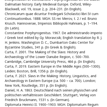
Dalmatian history. Early Medieval Europe. Oxford, Wiley-
Blackwell, vol. 19, issue 2, p. 204–231. (In English).
Chronicarum quae dicuntur Fredegarii Scholastici libri IV cum
Continuationibus. 1888. MGH. SS rer. Merov, t. 2 / ed. Bruno
Krusch. Hannoverae, Impensis Bibliopolii Hahniani, p. 1–194.
(In Latin).
Constantine Porphyrogenitus. 1967. De administrando imperio
/ Greek text edited by Gy. Moravcsik; English translation by R. J.
H. Jenkins. Washington D. C., Dumbarton Oaks Center for
Byzantine Studies, 341 p. (In Greek & English).
Curta, F. 2001. The Making of the Slavs: History and
Archaeology of the Lower Danube Region, c. 500–700.
Cambridge, Cambridge University Press, 466 p. (In English).
Curta, F. 2019. Eastern Europe in the Middle Ages (500–1300).
Leiden; Boston, Brill, 1356 p. (In English).
Curta, F. 2021. Slavs in the Making: History, Linguistics, and
Archaeology in Eastern Europe (ca. 500 – ca. 700). London;
New York, Routledge, 351 p. (In English).
Daniel, H. A. 1863. Deutschland nach seinen physischen und
politischen verhältnissen Geschildert. Stuttgart, Verlag von
Friedrich Bruckmann, 1531 s. (In German).
Diplomata Heinrici II. 1900–1903. MGH. Diplomatum Regum