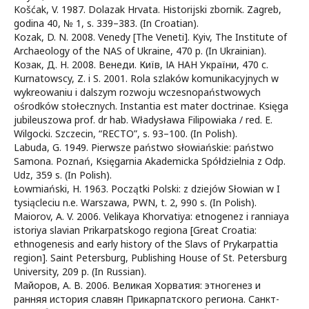
Košćak, V. 1987. Dolazak Hrvata. Historijski zbornik. Zagreb,
godina 40, № 1, s. 339–383. (In Croatian).
Kozak, D. N. 2008. Venedy [The Veneti]. Kyiv, The Institute of
Archaeology of the NAS of Ukraine, 470 p. (In Ukrainian).
Козак, Д. Н. 2008. Венеди. Київ, ІА НАН України, 470 с.
Kurnatowscy, Z. i S. 2001. Rola szlaków komunikacyjnych w
wykreowaniu i dalszym rozwoju wczesnopaństwowych
ośrodków stołecznych. Instantia est mater doctrinae. Księga
jubileuszowa prof. dr hab. Władysława Filipowiaka / red. E.
Wilgocki. Szczecin, “RECTO”, s. 93–100. (In Polish).
Labuda, G. 1949. Pierwsze państwo słowiańskie: państwo
Samona. Poznań, Księgarnia Akademicka Spółdzielnia z Odp.
Udz, 359 s. (In Polish).
Łowmiański, H. 1963. Początki Polski: z dziejów Słowian w I
tysiącleciu n.e. Warszawa, PWN, t. 2, 990 s. (In Polish).
Maiorov, A. V. 2006. Velikaya Khorvatiya: etnogenez i ranniaya
istoriya slavian Prikarpatskogo regiona [Great Croatia:
ethnogenesis and early history of the Slavs of Prykarpattia
region]. Saint Petersburg, Publishing House of St. Petersburg
University, 209 p. (In Russian).
Майоров, А. В. 2006. Великая Хорватия: этногенез и
ранняя история славян Прикарпатского региона. Санкт-