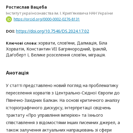
Ростислав Вацеба
Інститут українознавства ім. І. Крип'якевича НАН України
https://orcid.org/0000-0002-0276-8131
https://doi.org/10.7546/DS.2024.17.02
DOI:
хорвати, слов’яни, Далмація, Біла
Ключові слова:
Хорватія, Константин VII Багрянородний, Іраклій,
Даґоберт І, Велике розселення слов’ян, міграція.
Анотація
У статті представлено новий погляд на проблематику
переселення хорватів з Центрально-Східної Європи до
Північно-Західних Балкан. На основі критичного аналізу
історіографічного дискурсу, інтерпретації свідчень
трактату «Про управління імперією» та їхнього
співставлення з відомостями інших писемних джерел, а
також залучення актуальних напрацювань зі сфери