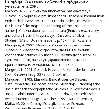
Петербург, Издательство Санкт-Петербургского
университета, 209 с.
Maiorov, A. 2007. “Velikaya Khorvatiya, nazyvayemaya
“Beloy”...”: k voprosu o proiskhozhdenii i znachenii khorvatskikh
etnicheskikh nazvaniy [“Great Croatia, called “the White”…”: on
the issue of the origin and meaning of the Croatian ethnic
names]. Kniazha doba: istoriia i kultura [Princely era: history
and culture]. Lviv, I. Krypiakevych Institute of Ukrainian
Studies, NAS of Ukraine, issue 1, p. 13–44. (In Russian).
Майоров, А. 2007. “Великая Хорватия, называемая
“Белой”...”: к вопросу о происхождении и значении
хорватских этнических названий. Княжа доба: історія і
культура. Львів, Інститут українознавства імені І.
Крип'якевича НАН України, вип. 1, с. 13–44.
Margetić, L. 2001. Dolazak Hrvata = Ankunft der Kroaten.
Split, Književni krug, 337 s. (In Croatian).
Marquart, J. 1903. Mas‘ūdī’s Bericht über die Slawen.
Osteuropäische und ostasiatische Streifzüge. Ethnologische
und historisch-topographische Studien zur Geschichte des 9.
und 10. Jahrhunderts (ca. 840–940). Leipzig, Dieterich’sche
Verlagsbuchhandlung; T. Weicher, s. 95–160. (In German).
Matla, M. 2014. Czechy. Początki państw. Poznań,
Wydawnictwo Poznańskie, 312 s. (In Polish).