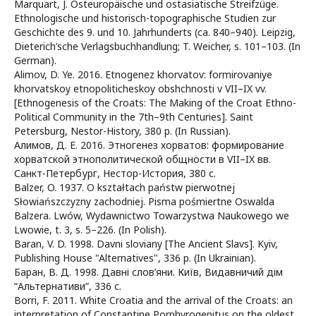
Marquart, J. Osteuropäische und ostasiatische Streifzüge.
Ethnologische und historisch-topographische Studien zur
Geschichte des 9. und 10. Jahrhunderts (ca. 840–940). Leipzig,
Dieterich’sche Verlagsbuchhandlung; T. Weicher, s. 101–103. (In
German).
Alimov, D. Ye. 2016. Etnogenez khorvatov: formirovaniye
khorvatskoy etnopoliticheskoy obshchnosti v VII–IX vv.
[Ethnogenesis of the Croats: The Making of the Croat Ethno-
Political Community in the 7th–9th Centuries]. Saint
Petersburg, Nestor-History, 380 p. (In Russian).
Алимов, Д. Е. 2016. Этногенез хорватов: формирование
хорватской этнополитической общности в VII–IX вв.
Санкт-Петербург, Нестор-История, 380 с.
Balzer, O. 1937. O kształtach państw pierwotnej
Słowiańszczyzny zachodniej. Pisma pośmiertne Oswalda
Balzera. Lwów, Wydawnictwo Towarzystwa Naukowego we
Lwowie, t. 3, s. 5–226. (In Polish).
Baran, V. D. 1998. Davni sloviany [The Ancient Slavs]. Kyiv,
Publishing House "Alternatives", 336 p. (In Ukrainian).
Баран, В. Д. 1998. Давні слов’яни. Київ, Видавничий дім
“Альтернативи”, 336 с.
Borri, F. 2011. White Croatia and the arrival of the Croats: an
interpretation of Constantine Porphyrogenitus on the oldest