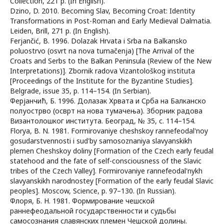
Collection, 221 p. (In English).
Dzino, D. 2010. Becoming Slav, Becoming Croat: Identity
Transformations in Post-Roman and Early Medieval Dalmatia.
Leiden, Brill, 271 p. (In English).
Ferjančić, B. 1996. Dolazak Hrvata i Srba na Balkansko
poluostrvo (osvrt na nova tumačenja) [The Arrival of the
Croats and Serbs to the Balkan Peninsula (Review of the New
Interpretations)]. Zbornik radova Vizantološkog instituta
[Proceedings of the Institute for the Byzantine Studies].
Belgrade, issue 35, p. 114–154. (In Serbian).
Ферјанчић, Б. 1996. Долазак Хрвата и Срба на Балканско
полуострво (осврт на нова тумачења). Зборник радова
Византолошког института. Београд, № 35, с. 114–154.
Florya, B. N. 1981. Formirovaniye cheshskoy rannefeodal'noy
gosudarstvennosti i sud'by samosoznaniya slavyanskikh
plemen Cheshskoy doliny [Formation of the Czech early feudal
statehood and the fate of self-consciousness of the Slavic
tribes of the Czech Valley]. Formirovaniye rannefeodal'nykh
slavyanskikh narodnostey [Formation of the early feudal Slavic
peoples]. Moscow, Science, p. 97–130. (In Russian).
Флоря, Б. Н. 1981. Формирование чешской
раннефеодальной государственности и судьбы
самосознания славянских племен Чешской долины.