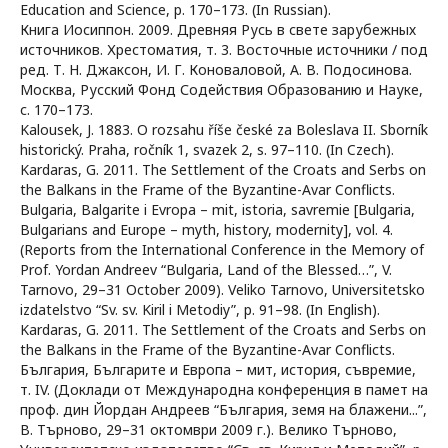
Education and Science, p. 170–173. (In Russian).
Книга Иосиппон. 2009. Древняя Русь в свете зарубежных
источников. Хрестоматия, т. 3. Восточные источники / под
ред. Т. Н. Джаксон, И. Г. Коноваловой, А. В. Подосинова.
Москва, Русский Фонд Содействия Образованию и Науке,
с. 170–173.
Kalousek, J. 1883. O rozsahu říše české za Boleslava II. Sborník
historický. Praha, ročník 1, svazek 2, s. 97–110. (In Czech).
Kardaras, G. 2011. The Settlement of the Croats and Serbs on
the Balkans in the Frame of the Byzantine-Avar Conflicts.
Bulgaria, Balgarite i Evropa – mit, istoria, savremie [Bulgaria,
Bulgarians and Europe – myth, history, modernity], vol. 4.
(Reports from the International Conference in the Memory of
Prof. Yordan Andreev “Bulgaria, Land of the Blessed…”, V.
Tarnovo, 29–31 October 2009). Veliko Tarnovo, Universitetsko
izdatelstvo “Sv. sv. Kiril i Metodiy”, p. 91–98. (In English).
Kardaras, G. 2011. The Settlement of the Croats and Serbs on
the Balkans in the Frame of the Byzantine-Avar Conflicts.
България, Българите и Европа – мит, история, съвремие,
т. IV. (Доклади от Международна конференция в памет на
проф. дин Йордан Андреев “България, земя на блажени...”,
В. Търново, 29–31 октомври 2009 г.). Велико Търново,