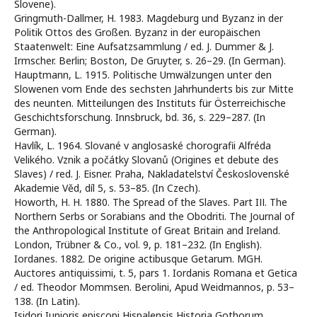
Slovene).
Gringmuth-Dallmer, H. 1983. Magdeburg und Byzanz in der
Politik Ottos des Großen. Byzanz in der europäischen
Staatenwelt: Eine Aufsatzsammlung / ed. J. Dummer & J.
Irmscher. Berlin; Boston, De Gruyter, s. 26–29. (In German).
Hauptmann, L. 1915. Politische Umwälzungen unter den
Slowenen vom Ende des sechsten Jahrhunderts bis zur Mitte
des neunten. Mitteilungen des Instituts für Österreichische
Geschichtsforschung. Innsbruck, bd. 36, s. 229–287. (In
German).
Havlík, L. 1964. Slované v anglosaské chorografii Alfréda
Velikého. Vznik a počátky Slovanů (Origines et debute des
Slaves) / red. J. Eisner. Praha, Nakladatelství Československé
Аkademie Věd, díl 5, s. 53–85. (In Czech).
Howorth, H. H. 1880. The Spread of the Slaves. Part IІІ. The
Northern Serbs or Sorabians and the Obodriti. The Journal of
the Anthropological Institute of Great Britain and Ireland.
London, Trübner & Co., vol. 9, p. 181–232. (In English).
Iordanes. 1882. De origine actibusque Getarum. MGH.
Auctores antiquissimi, t. 5, pars 1. Iordanis Romana et Getica
/ ed. Theodor Mommsen. Berolini, Apud Weidmannos, p. 53–
138. (In Latin).
Isidori Iunioris episcopi Hispalensis Historia Gothorum