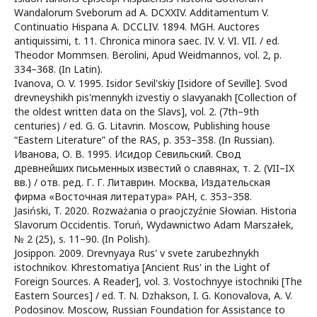
Wandalorum Sveborum ad A. DCXXIV. Additamentum V.
Continuatio Hispana A. DCCLIV. 1894. MGH. Auctores
antiquissimi, t. 11. Chronica minora saec. IV. V. VI. VII. / ed.
Theodor Mommsen. Berolini, Apud Weidmannos, vol. 2, p.
334–368. (In Latin).
Ivanova, O. V. 1995. Isidor Sevil'skiy [Isidore of Seville]. Svod
drevneyshikh pis'mennykh izvestiy o slavyanakh [Collection of
the oldest written data on the Slavs], vol. 2. (7th–9th
centuries) / ed. G. G. Litavrin. Moscow, Publishing house
“Eastern Literature” of the RAS, p. 353–358. (In Russian).
Иванова, О. В. 1995. Исидор Севильский. Свод
древнейших письменных известий о славянах, т. 2. (VII–IX
вв.) / отв. ред. Г. Г. Литаврин. Москва, Издательская
фирма «Восточная литература» РАН, с. 353–358.
Jasiński, T. 2020. Rozważania o praojczyźnie Słowian. Historia
Slavorum Occidentis. Toruń, Wydawnictwo Adam Marszałek,
№ 2 (25), s. 11–90. (In Polish).
Josippon. 2009. Drevnyaya Rus' v svete zarubezhnykh
istochnikov. Khrestomatiya [Ancient Rus' in the Light of
Foreign Sources. A Reader], vol. 3. Vostochnyye istochniki [The
Eastern Sources] / ed. T. N. Dzhakson, I. G. Konovalova, A. V.
Podosinov. Moscow, Russian Foundation for Assistance to