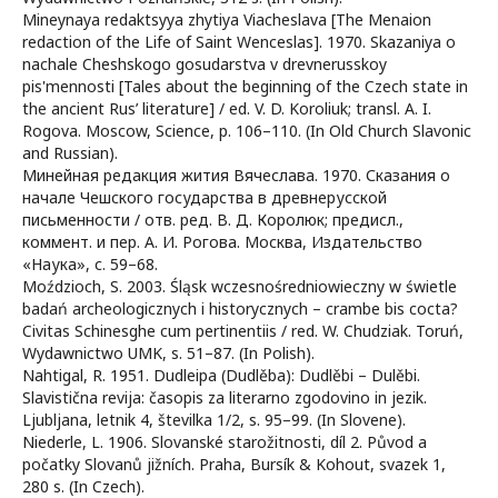
Mineynaya redaktsyya zhytiya Viacheslava [The Menaion
redaction of the Life of Saint Wenceslas]. 1970. Skazaniya o
nachale Cheshskogo gosudarstva v drevnerusskoy
pis'mennosti [Tales about the beginning of the Czech state in
the ancient Rus’ literature] / ed. V. D. Koroliuk; transl. A. I.
Rogova. Moscow, Science, p. 106–110. (In Old Church Slavonic
and Russian).
Минейная редакция жития Вячеслава. 1970. Сказания о
начале Чешского государства в древнерусской
письменности / отв. ред. В. Д. Королюк; предисл.,
коммент. и пер. А. И. Рогова. Москва, Издательство
«Наука», с. 59–68.
Moździoch, S. 2003. Śląsk wczesnośredniowieczny w świetle
badań archeologicznych i historycznych – crambe bis cocta?
Civitas Schinesghe cum pertinentiis / red. W. Chudziak. Toruń,
Wydawnictwo UMK, s. 51–87. (In Polish).
Nahtigal, R. 1951. Dudleipa (Dudlěba): Dudlěbi – Dulěbi.
Slavistična revija: časopis za literarno zgodovino in jezik.
Ljubljana, letnik 4, številka 1/2, s. 95–99. (In Slovene).
Niederle, L. 1906. Slovanské starožitnosti, díl 2. Původ a
počatky Slovanů jižních. Praha, Bursík & Kohout, svazek 1,
280 s. (In Czech).