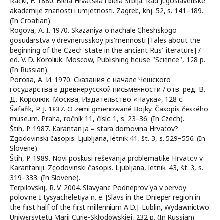
Rački, F. 1880. Biela Hrvatska i biela Srbija. Rad Jugoslavenske
akademije znanosti i umjetnosti. Zagreb, knj. 52, s. 141–189.
(In Croatian).
Rogova, A. I. 1970. Skazaniya o nachale Cheshskogo
gosudarstva v drevnerusskoy pis'mennosti [Tales about the
beginning of the Czech state in the ancient Rus’ literature] /
ed. V. D. Koroliuk. Moscow, Publishing house "Science", 128 p.
(In Russian).
Рогова, А. И. 1970. Сказания о начале Чешского
государства в древнерусской письменности / отв. ред. В.
Д. Королюк. Москва, Издательство «Наука», 128 с.
Šafařík, P. J. 1837. O zemi gmenowané Bojky. Časopis českého
museum. Praha, ročník 11, číslo 1, s. 23–36. (In Czech).
Štih, P. 1987. Karantanija = stara domovina Hrvatov?
Zgodovinski časopis. Ljubljana, letnik 41, št. 3, s. 529–556. (In
Slovene).
Štih, P. 1989. Novi poskusi reševanja problematike Hrvatov v
Karantaniji. Zgodovinski časopis. Ljubljana, letnik. 43, št. 3, s.
319–333. (In Slovene).
Terpilovskij, R. V. 2004. Slavyane Podneprov'ya v pervoy
polovine I tysyacheletiya n. e. [Slavs in the Dnieper region in
the first half of the first millennium A.D.]. Lublin, Wydawnictwo
Uniwersytetu Marii Curie-Skłodowskiej, 232 p. (In Russian).