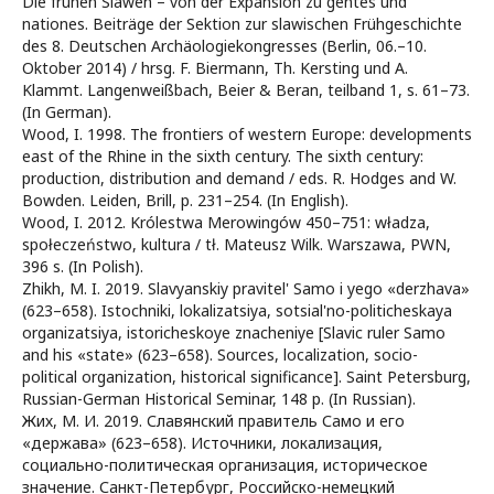
Die frühen Slawen – von der Expansion zu gentes und
nationes. Beiträge der Sektion zur slawischen Frühgeschichte
des 8. Deutschen Archäologiekongresses (Berlin, 06.–10.
Oktober 2014) / hrsg. F. Biermann, Th. Kersting und A.
Klammt. Langenweißbach, Beier & Beran, teilband 1, s. 61–73.
(In German).
Wood, I. 1998. The frontiers of western Europe: developments
east of the Rhine in the sixth century. The sixth century:
production, distribution and demand / eds. R. Hodges and W.
Bowden. Leiden, Brill, p. 231–254. (In English).
Wood, I. 2012. Królestwa Merowingów 450–751: władza,
społeczeństwo, kultura / tł. Mateusz Wilk. Warszawa, PWN,
396 s. (In Polish).
Zhikh, M. I. 2019. Slavyanskiy pravitel' Samo i yego «derzhava»
(623–658). Istochniki, lokalizatsiya, sotsial'no-politicheskaya
organizatsiya, istoricheskoye znacheniye [Slavic ruler Samo
and his «state» (623–658). Sources, localization, socio-
political organization, historical significance]. Saint Petersburg,
Russian-German Historical Seminar, 148 p. (In Russian).
Жих, М. И. 2019. Славянский правитель Само и его
«держава» (623–658). Источники, локализация,
социально-политическая организация, историческое
значение. Санкт-Петербург, Российско-немецкий