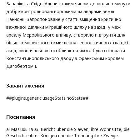
Баварію та Східні Альпи і таким чином дозволяв оминути
добре контрольовані ворожими їм аварами землі
Паннонії. Запропоноване у статті зміщення критично
важливої ділянки міграційного шляху на захід, у межі
ареалу Меровінзького впливу, створило підґрунтя для
більш комплексного осмислення геополітичного тла цієї
акції, визначальною особливістю якого була співпраця
Константинопольського двору з франкським королем
Даґобертом І.
Завантаження
##plugins.generic.usageStats.noStats##
Посилання
al Mas‘ūdī. 1903. Bericht über die Slawen, ihre Wohnsitze, die
Geschichte ihrer Königen und die Trennung ihre Zweige.