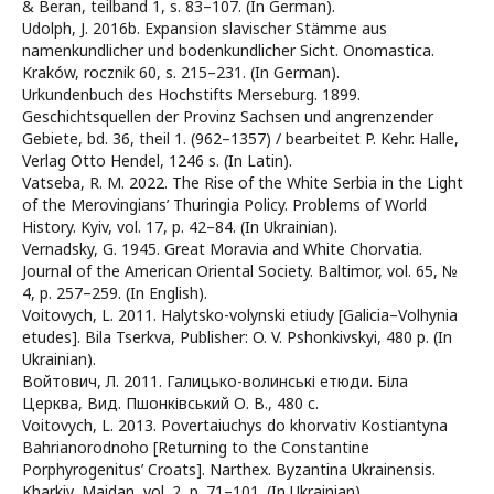
& Beran, teilband 1, s. 83–107. (In German).
Udolph, J. 2016b. Expansion slavischer Stämme aus
namenkundlicher und bodenkundlicher Sicht. Onomastica.
Kraków, rocznik 60, s. 215–231. (In German).
Urkundenbuch des Hochstifts Merseburg. 1899.
Geschichtsquellen der Provinz Sachsen und angrenzender
Gebiete, bd. 36, theil 1. (962–1357) / bearbeitet P. Kehr. Halle,
Verlag Otto Hendel, 1246 s. (In Latin).
Vatseba, R. M. 2022. The Rise of the White Serbia in the Light
of the Merovingians’ Thuringia Policy. Problems of World
History. Kyiv, vol. 17, p. 42–84. (In Ukrainian).
Vernadsky, G. 1945. Great Moravia and White Chorvatia.
Journal of the American Oriental Society. Baltimor, vol. 65, №
4, p. 257–259. (In English).
Voitovych, L. 2011. Halytsko-volynski etiudy [Galicia–Volhynia
etudes]. Bila Tserkva, Publisher: O. V. Pshonkivskyi, 480 p. (In
Ukrainian).
Войтович, Л. 2011. Галицько-волинські етюди. Біла
Церква, Вид. Пшонківський О. В., 480 c.
Voitovych, L. 2013. Povertaiuchys do khorvativ Kostiantyna
Bahrianorodnoho [Returning to the Constantine
Porphyrogenitus’ Croats]. Narthex. Byzantina Ukrainensis.
Kharkiv, Maidan, vol. 2, p. 71–101. (In Ukrainian).