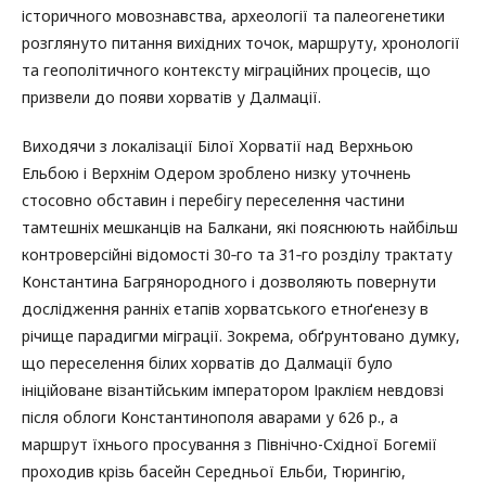
історичного мовознавства, археології та палеогенетики
розглянуто питання вихідних точок, маршруту, хронології
та геополітичного контексту міграційних процесів, що
призвели до появи хорватів у Далмації.
Виходячи з локалізації Білої Хорватії над Верхньою
Ельбою і Верхнім Одером зроблено низку уточнень
стосовно обставин і перебігу переселення частини
тамтешніх мешканців на Балкани, які пояснюють найбільш
контроверсійні відомості 30‑го та 31‑го розділу трактату
Константина Багрянородного і дозволяють повернути
дослідження ранніх етапів хорватського етноґенезу в
річище парадигми міграції. Зокрема, обґрунтовано думку,
що переселення білих хорватів до Далмації було
ініційоване візантійським імператором Іраклієм невдовзі
після облоги Константинополя аварами у 626 р., а
маршрут їхнього просування з Північно-Східної Богемії
проходив крізь басейн Середньої Ельби, Тюрингію,