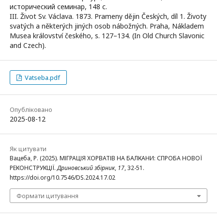
исторический семинар, 148 с.
III. Život Sv. Václava. 1873. Prameny dějin Českých, díl 1. Životy
svatých a některých jiných osob nábožných. Praha, Nákladem
Musea království českého, s. 127–134. (In Old Church Slavonic
and Czech).
Vatseba.pdf
Опубліковано
2025-08-12
Як цитувати
Вацеба, Р. (2025). МІГРАЦІЯ ХОРВАТІВ НА БАЛКАНИ: СПРОБА НОВОЇ
РЕКОНСТРУКЦІЇ.
Дриновський збірник
,
17
, 32-51.
https://doi.org/10.7546/DS.2024.17.02
Формати цитування