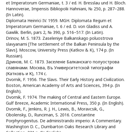
et Imperatorum Germaniae, t. 3 / ed. H. Bresslau und H. Bloch.
Hannoverae, Impensis Bibliopolii Hahniani, № 250, p. 287–288.
(In Latin).
Diplomata Heinrici IV. 1959. MGH. Diplomata Regum et
Imperatorum Germaniae, t. 6 / ed. D. von Gladiss und A.
Gawlik. Berlin, pars 2, № 390, p. 516–517. (In Latin).
Drinov, M. S. 1873. Zaseleniye Balkanskago poluostrova
slavyanami [The settlement of the Balkan Peninsula by the
Slavs]. Moscow, University Press (Katkov & K), 174 p. (In
Russian).
Дринов, М. C. 1873. Заселеніе Балканскаго полуострова
славянами. Москва, Въ Университетской типографіи
(Катковъ и К), 174 с.
Dvornik, F. 1956. The Slavs. Their Early History and Civilization.
Boston, American Academy of Arts and Sciences, 394 p. (In
English).
Dvornik, F. 1974. The making of Central and Eastern Europe.
Gulf Breeze, Academic International Press, 350 p. (In English).
Dvornik, F., Jenkins, R. J. H., Lewis, B., Moravcsik, G.,
Obolensky, D., Runciman, S. 2016. Constantine
Porphyrogenitus. De administrando imperio: A Commentary.
Washington D. C., Dumbarton Oaks Research Library and