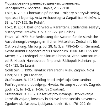
Формирование раннефеодальных славянских
народностей. Москва, Наука, с. 97–130.
Fokt, K. 2003. Chorwacja północna – między rzeczywistością,
hipotezą i legendą. Acta Archaeologica Carpathica. Kraków, t.
38, s. 137–155. (In Polish).
Fokt, K. 2004. Biali Chorwaci w Karantanii. Studenckie zeszyty
historyczne. Kraków, t. 5, s. 11–22. (In Polish).
Fritze, W. 1979. Zur Bedeutung der Awaren für die slawische
Ausdehnungsbewegung im frühen Mittelalter. Zeitschrift für
Ostforschung. Marburg, bd. 28, № 3, s. 498–545. (In German).
Gesta domni Dagoberti regis Francorum. 1888. MGH. SS rer.
Merov, t. 2. Fredegarii et aliorum Chronica. Vitae sanctorum /
ed. B. Krusch. Hannoverae, Impensis Bibliopolii Hahniani, p.
401–425. (In Latin).
Goldstein, I. 1995. Hrvatski rani srednji vijek. Zagreb, Novi
Liber, 511 s. (In Croatian).
Grafenauer, B. 1952. Prilog kritici izvještaja Konstantina
Porfirogeneta o doseljenju Hrvata. Historijski zbornik. Zagreb,
godina 5, br. 1–2, s. 1–56. (In Croatian).
Grafenauer, B. 1962. Deset let proučevanja ustoličevanja
koroških vojvod, kosezov in države karantanskih Slovencev.
Zgodovinski časopis. Ljubljana, letnik 16, s. 176–209. (In