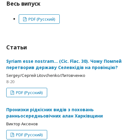
Весь випуск
PDF (Русский)
Статьи
Syriam esse nostram… (Cic. Flac. 30). Чому Помпей
перетворив державу Селевкідів на провінцію?
Sergey/Сергей Litovchenko/Литовченко
8-20
PDF (Русский)
Пронизки рідкісних видів з поховань
ранньосередньовічних алан Харківщини
Виктор Аксенов
PDF (Русский)