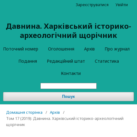
Зареєструватися
Увійти
Давнина. Харківський історико-
археологічний щорічник
Поточний номер
Оголошення
Архів
Про журнал
Подання
Редакційний штат
Статистика
Контакти
Пошук
Домашня сторінка
/
Архів
/
Том 17 (2019): Давнина. Харківський історико-археологічний
щорічник