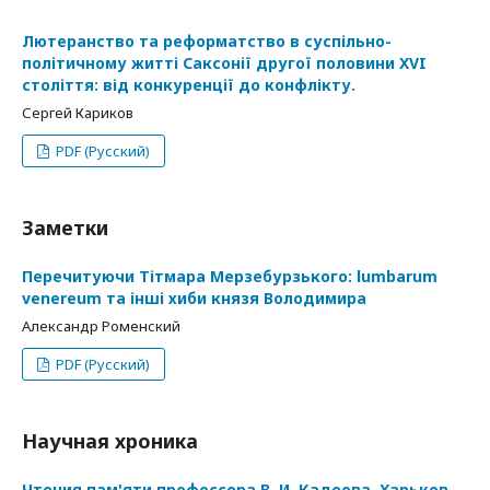
Лютеранство та реформатство в суспільно-
політичному житті Саксонії другої половини XVI
століття: від конкуренції до конфлікту.
Сергей Кариков
PDF (Русский)
Заметки
Перечитуючи Тітмара Мерзебурзького: lumbarum
venereum та інші хиби князя Володимира
Александр Роменский
PDF (Русский)
Научная хроника
Чтения пам'яти профессора В. И. Кадеева, Харьков,