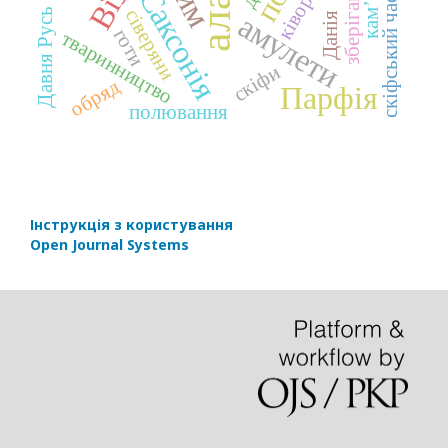
ківорій
Саксонія
скіфський час
сіверяни
Давня Русь
амулети
Данія
готи
тваринництво
скіфи
обряд
Парфія
полювання
Інструкція з користування
Open Journal Systems