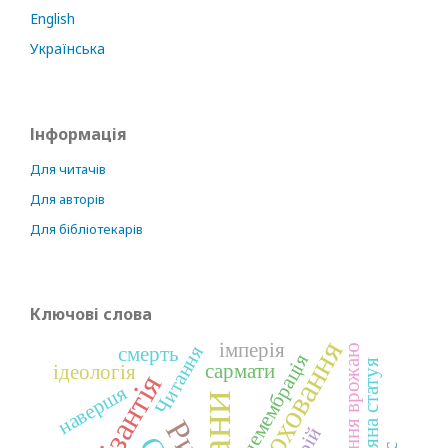
English
Українська
Інформація
Для читачів
Для авторів
Для бібліотекарів
Ключові слова
поховання
імперія
зберігання врожаю
Читання
смерть
демембрація
кам’яна статуя
сармати
ідеологія
Візантія
навершя
алани
Рим