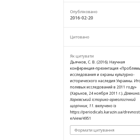
Опубліковано
2016-02-20
Цитовано
Як цитувати
Дьячков, С. В. (2016). Научная
конференция-презентация «Проблем
исследования и охраны культурно-
исторического наследия Украины. Ит
полевых исследований в 2011 году»
(Харьков, 24 ноября 2011 г.).
Давнина
Харківський історико-археологічний
щорічник
,
11
. вилучено із
https://periodicals.karazin.ua/drevnosti
e/view/4951
Формати цитування