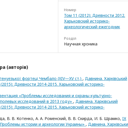
Номер
Том 11 (2012): Древности 2012.
Харьковский историко-
археологический ежегодник
Розділ
Научная хроника
ра (авторів)
енуезької фортеці Чембало (XIV—XV ст.)
,
Давнина. Харківський
 (2015): Древности 2014-2015. Харьковский историко-
зентация «Проблемы исследования и охраны культурно-
 полевых исследований в 2013 году»
,
Давнина. Харківський
 (2015): Древности 2014-2015. Харьковский историко-
да, В. В. Котенко, А. А. Роменский, В. В. Скирда, И. Б. Шрамко,
IХ
Проблемы истории и археологии Украины»
,
Давнина. Харківськ