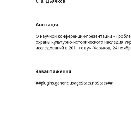
С. В. Дьячков
Анотація
О научной конференции-презентации «Пробле
охраны культурно-исторического наследия Ук
исследований в 2011 году» (Харьков, 24 ноября
Завантаження
##plugins.generic.usageStats.noStats##