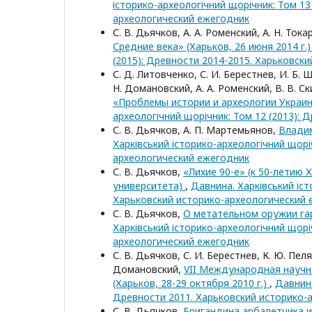
історико-археологічний щорічник: Том 13
археологический ежегодник
С. В. Дьячков, А. А. Роменский, А. Н. Тока
Средние века» (Харьков, 26 июня 2014 г.
(2015): Древности 2014-2015. Харьковск
С. Д. Литовченко, С. И. Берестнев, И. Б. Ш
Н. Домановский, А. А. Роменский, В. В. С
«Проблемы истории и археологии Украины
археологічний щорічник: Том 12 (2013):
С. В. Дьячков, А. П. Мартемьянов,
Владим
Харківський історико-археологічний щорі
археологический ежегодник
С. В. Дьячков,
«Лихие 90-е» (к 50-летию
университета)
,
Давнина. Харківський іст
Харьковский историко-археологический
С. В. Дьячков,
О метательном оружии гар
Харківський історико-археологічний щорі
археологический ежегодник
С. В. Дьячков, С. И. Берестнев, К. Ю. Пеля
Домановский,
VII Международная научн
(Харьков, 28-29 октября 2010 г.)
,
Давнина
Древности 2011. Харьковский историко-
С. В. Дьячков,
Бригандина арбалетчика 