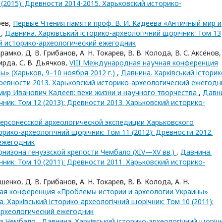
 (2015): Древности 2014-2015. Харьковский историко-
рев,
Первые Чтения памяти проф. В. И. Кадеева «Античный мир и
)
,
Давнина. Харківський історико-археологічний щорічник: Том 13
ий историко-археологический ежегодник
рамко, Д. В. Грибанов, А. Н. Токарев, В. В. Колода, В. С. Аксёнов,
кирда, С. В. Дьячков,
VIII Международная научная конференция
» (Харьков, 9–10 ноября 2012 г.)
,
Давнина. Харківський історик
 Древности 2013. Харьковский историко-археологический ежегодн
ир Иванович Кадеев: вехи жизни и научного творчества
,
Давн
чник: Том 12 (2013): Древности 2013. Харьковский историко-
 Херсонесской археологической экспедиции Харьковского
орико-археологічний щорічник: Том 11 (2012): Древности 2012.
 ежегодник
низона генуэзской крепости Чембало (XIV—XV вв.)
,
Давнина.
чник: Том 10 (2011): Древности 2011. Харьковский историко-
шенко, Д. В. Грибанов, А. Н. Токарев, В. В. Колода, А. Н.
ая конференция «Проблемы истории и археологии Украины»
. Харківський історико-археологічний щорічник: Том 10 (2011):
археологический ежегодник
из Чембало
,
Давнина. Харківський історико-археологічний щорічн