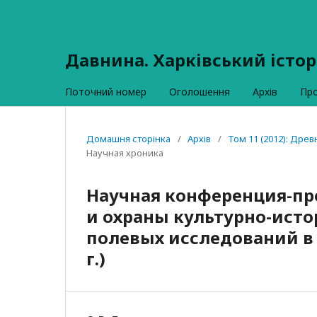
Давнина. Харківський істо
Поточний номер
Оголошення
Архів
Пр
Домашня сторінка
/
Архів
/
Том 11 (2012): Дре
Научная хроника
Научная конференция-пр
и охраны культурно-исто
полевых исследований в 2
г.)