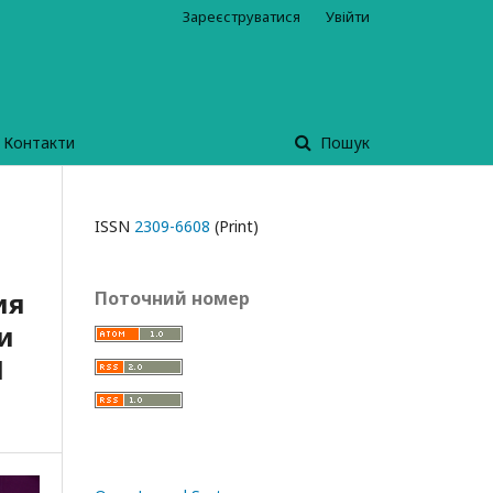
Зареєструватися
Увійти
Контакти
Пошук
ISSN
2309-6608
(Print)
ия
Поточний номер
и
1