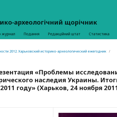
рико-археологічний щорічник
о журнал
Подання
Редакційний штат
Статистика
вности 2012. Харьковский историко-археологический ежегодник
/
езентация «Проблемы исследован
рического наследия Украины. Итог
011 году» (Харьков, 24 ноября 201