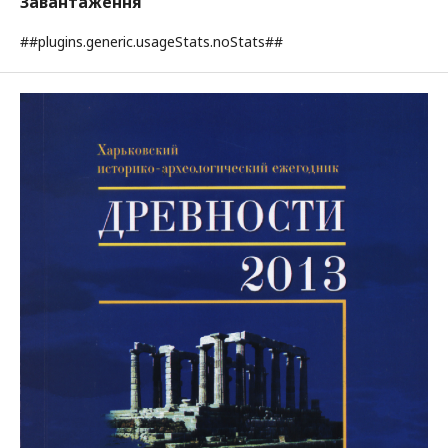
Завантаження
##plugins.generic.usageStats.noStats##