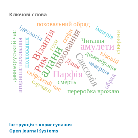
Ключові слова
поховальний обряд
ідеологія
імперія
поховання
Візантія
скіфи
сіверяни
давньоруський час
полювання
Читання
вторинне поховання
готи
амулети
алани
демембрація
ківорій
Саксонія
Рим
Данія
навершя
скіфський час
Парфія
обряд
сармати
смерть
переробка врожаю
Інструкція з користування
Open Journal Systems