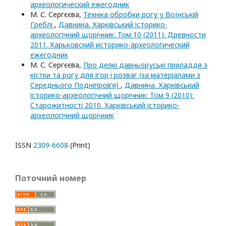
археологический ежегодник
М. С. Сергєєва,
Техніка обробки рогу у Воїнській
Греблі
,
Давнина. Харківський історико-
археологічний щорічник: Том 10 (2011): Древности
2011. Харьковский историко-археологический
ежегодник
М. С. Сергєєва,
Про деякі давньоруські приладдя з
кістки та рогу для ігор і розваг (за матеріалами з
Середнього Подніпров’я)
,
Давнина. Харківський
історико-археологічний щорічник: Том 9 (2010):
Старожитності 2010. Харківський історико-
археологічний щорічник
ISSN
2309-6608
(Print)
Поточний номер