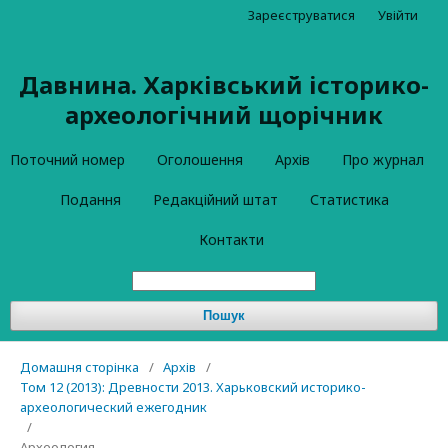
Зареєструватися
Увійти
Давнина. Харківський історико-
археологічний щорічник
Поточний номер
Оголошення
Архів
Про журнал
Подання
Редакційний штат
Статистика
Контакти
Пошук
Домашня сторінка
/
Архів
/
Том 12 (2013): Древности 2013. Харьковский историко-
археологический ежегодник
/
Археология