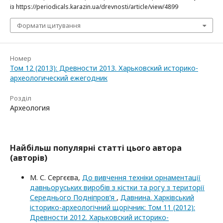
із https://periodicals.karazin.ua/drevnosti/article/view/4899
Формати цитування
Номер
Том 12 (2013): Древности 2013. Харьковский историко-
археологический ежегодник
Розділ
Археология
Найбільш популярні статті цього автора
(авторів)
М. С. Сергєєва,
До вивчення техніки орнаментації
давньоруських виробів з кістки та рогу з території
Середнього Подніпров’я
,
Давнина. Харківський
історико-археологічний щорічник: Том 11 (2012):
Древности 2012. Харьковский историко-