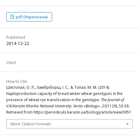
pdf (Українська)
Published
2014-12-22
Cited
How to Cite
Шестопал, О. Л., Замбріборщ, І. С., & Топал, М. М. (2014).
Haploproduction capacity of bread winter wheat genotypes in the
presence of wheat-rye translocation in the genotype.
The Journal of
V.N.Karazin Kharkiv National University. Series «Biology»
,
23
(1129), 53-58.
Retrieved from https://periodicals.karazin.ua/biology/article/view/3951
More Citation Formats