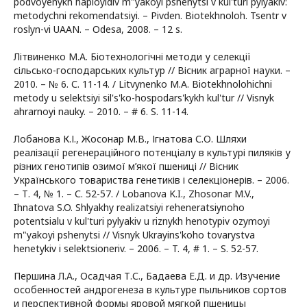
podvoyenykh haployidiv m"yakoyi pshenytsi v kul'turi pylyakiv:
metodychni rekomendatsiyi. – Pivden. Biotekhnoloh. Tsentr v
roslyn-vi UAAN. – Odesa, 2008. – 12 s.
Літвиненко М.А. Біотехнологічні методи у селекції
сільсько-господарських культур // Вісник аграрної науки. –
2010. – № 6. С. 11-14. / Litvynenko M.A. Biotekhnolohichni
metody u selektsiyi sil's'ko-hospodars'kykh kul'tur // Visnyk
ahrarnoyi nauky. – 2010. – # 6. S. 11-14.
Лобанова К.І., Жосонар М.В., Ігнатова С.О. Шляхи
реалізації регенераційного потенціалу в культурі пиляків у
різних генотипів озимої м’якої пшениці // Вісник
Українського товариства генетиків і селекціонерів. – 2006.
– Т. 4, № 1. – С. 52-57. / Lobanova K.I., Zhosonar M.V.,
Ihnatova S.O. Shlyakhy realizatsiyi reheneratsiynoho
potentsialu v kul'turi pylyakiv u riznykh henotypiv ozymoyi
m"yakoyi pshenytsi // Visnyk Ukrayins'koho tovarystva
henetykiv i selektsioneriv. – 2006. – T. 4, # 1. – S. 52-57.
Першина Л.А., Осадчая Т.С., Бадаева Е.Д. и др. Изучение
особенностей андрогенеза в культуре пыльников сортов
и перспективной формы яровой мягкой пшеницы