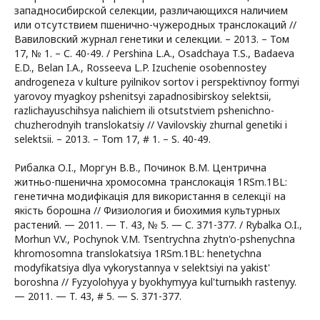
западносибирской селекции, различающихся наличием
или отсутствием пшенично-чужеродных транслокаций //
Вавиловский журнал генетики и селекции. – 2013. – Том
17, № 1. – С. 40-49. / Pershina L.A., Osadchaya T.S., Badaeva
E.D., Belan I.A., Rosseeva L.P. Izuchenie osobennostey
androgeneza v kulture pyilnikov sortov i perspektivnoy formyi
yarovoy myagkoy pshenitsyi zapadnosibirskoy selektsii,
razlichayuschihsya nalichiem ili otsutstviem pshenichno-
chuzherodnyih translokatsiy // Vavilovskiy zhurnal genetiki i
selektsii. – 2013. – Tom 17, # 1. – S. 40-49.
Рибалка О.I., Моргун В.В., Починок В.М. Центрична
житньо-пшенична хромосомна транслокацiя 1RSm.1BL:
генетична модифiкацiя для використання в селекцiї на
якiсть борошна // Физиология и биохимия культурных
растений. — 2011. — Т. 43, № 5. — С. 371-377. / Rybalka O.I.,
Morhun V.V., Pochynok V.M. Tsentrychna zhytn'o-pshenychna
khromosomna translokatsiya 1RSm.1BL: henetychna
modyfikatsiya dlya vykorystannya v selektsiyi na yakist'
boroshna // Fyzyolohyya y byokhymyya kul'turnыkh rastenyy.
— 2011. — T. 43, # 5. — S. 371-377.