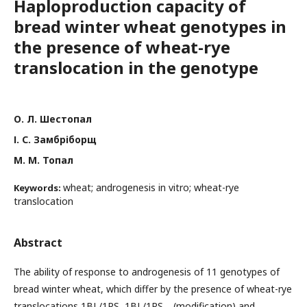
Haploproduction capacity of
bread winter wheat genotypes in
the presence of wheat-rye
translocation in the genotype
О. Л. Шестопал
І. С. Замбріборщ
М. М. Топал
wheat; androgenesis in vitro; wheat-rye
Keywords:
translocation
Abstract
The ability of response to androgenesis of 11 genotypes of
bread winter wheat, which differ by the presence of wheat-rye
translocations 1BL/1RS, 1BL/1RS
(modification) and