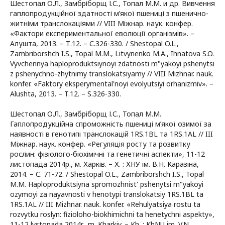
Шестопал О.Л., Замбріборщ І.С., Топал М.М. и др. Вивчення
гаплопродукційної здатності м’якої пшениці з пшенично-
житніми транслокаціями // VIII Міжнар. наук. конфер.
«Фактори експериментальної еволюції організмів». –
Алушта, 2013. – Т.12. – С.326-330. / Shestopal O.L.,
Zambriborshch I.S., Topal M.M., Litvynenko M.A., Ihnatova S.O.
Vyvchennya haploproduktsiynoyi zdatnosti m"yakoyi pshenytsi
z pshenychno-zhytnimy translokatsiyamy // VIII Mizhnar. nauk.
konfer. «Faktory eksperymental'noyi evolyutsiyi orhanizmiv». –
Alushta, 2013. – T.12. – S.326-330.
Шестопал О.Л., Замбріборщ І.С., Топал М.М.
Гаплопродукційна спроможність пшениці м’якої озимої за
наявності в генотипі транслокацій 1RS.1BL та 1RS.1AL // III
Міжнар. наук. конфер. «Регуляція росту та розвитку
рослин: фізіолого-біохімічні та генетичні аспекти», 11-12
листопада 2014р., м. Харків. – Х. : ХНУ ім. В.Н. Каразіна,
2014. – С. 71-72. / Shestopal O.L., Zambriborshch I.S., Topal
M.M. Haploproduktsiyna spromozhnist' pshenytsi m"yakoyi
ozymoyi za nayavnosti v henotypi translokatsiy 1RS.1BL ta
1RS.1AL // III Mizhnar. nauk. konfer. «Rehulyatsiya rostu ta
rozvytku roslyn: fizioloho-biokhimichni ta henetychni aspekty»,
11-12 lystopada 2014r., m. Kharkiv. – Kh. : KhNU im. V.N.