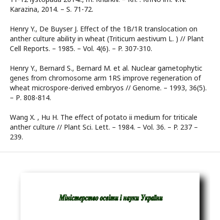
Karazina, 2014. – S. 71-72.
Henry Y., De Buyser J. Effect of the 1B/1R translocation on
anther culture ability in wheat (Triticum aestivum L. ) // Plant
Cell Reports. – 1985. – Vol. 4(6). – P. 307-310.
Henry Y., Bernard S., Bernard M. et al. Nuclear gametophytic
genes from chromosome arm 1RS improve regeneration of
wheat microspore-derived embryos // Genome. – 1993, 36(5).
– Р. 808-814.
Wang X. , Hu H. The effect of potato ii medium for triticale
anther culture // Plant Sci. Lett. – 1984. – Vol. 36. – P. 237 –
239.