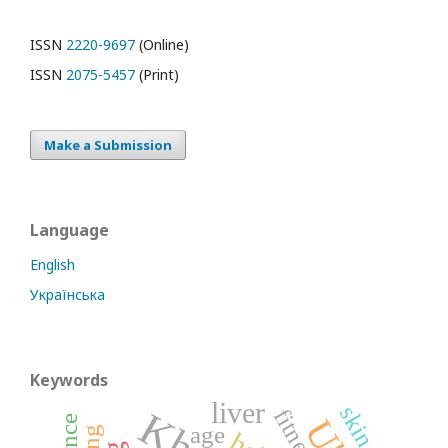
ISSN
2220-9697
(Online)
ISSN
2075-5457
(Print)
Make a Submission
Language
English
Українська
Keywords
liver
skin
fitness
age