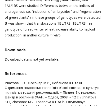
m
1AL/1RS were studied. Differences between the indices of
androgenesis (as "induction of embryoides" and "regeneration
of green plants") in these groups of genotypes were detected.
It was shown that translocations 1BL/1RS, 1BL/1RS
in
m
genotype of bread winter wheat increase ability to haploid
production in anther culture
in vitro
.
Downloads
Download data is not yet available.
References
Ігнатова С.О., Жосонар М.В., Лобанова К.І. та ін.
Отримання подвоєних гаплоїдів м’якої пшениці в культурі
пиляків: методичні рекомендації. – Півден. Біотехнолог.
Центр в рослин-ві УААН. – Одеса, 2008. – 12 с. / Ihnatova
S.O., Zhosonar M.V., Lobanova K.I. ta in. Otrymannya