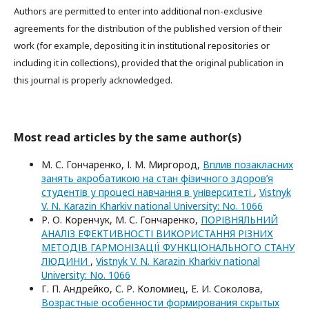
Authors are permitted to enter into additional non-exclusive
agreements for the distribution of the published version of their
work (for example, depositing it in institutional repositories or
including it in collections), provided that the original publication in
this journal is properly acknowledged.
Most read articles by the same author(s)
М. С. Гончаренко, І. М. Миргород,
Вплив позакласних
занять акробатикою на стан фізичного здоров’я
студентів у процесі навчання в університеті
,
Vistnyk
V. N. Karazin Kharkiv national University: No. 1066
Р. О. Коренчук, М. С. Гончаренко,
ПОРІВНЯЛЬНИЙ
АНАЛІЗ ЕФЕКТИВНОСТІ ВИКОРИСТАННЯ РІЗНИХ
МЕТОДІВ ГАРМОНІЗАЦІЇ ФУНКЦІОНАЛЬНОГО СТАНУ
ЛЮДИНИ
,
Vistnyk V. N. Karazin Kharkiv national
University: No. 1066
Г. П. Андрейко, С. Р. Коломиец, Е. И. Соколова,
Возрастные особенности формирования скрытых