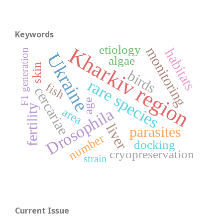
Keywords
etiology
Kharkiv region
monitoring
habitats
F1 generation
Ukraine
algae
skin
birds
rare species
fish
cercariae
age
fertility
Drosophila
area
liver
parasites
number
docking
cryopreservation
strain
Current Issue