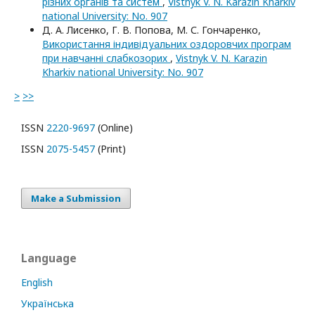
різних органів та систем
,
Vistnyk V. N. Karazin Kharkiv
national University: No. 907
Д. А. Лисенко, Г. В. Попова, М. С. Гончаренко,
Використання індивідуальних оздоровчих програм
при навчанні слабкозорих
,
Vistnyk V. N. Karazin
Kharkiv national University: No. 907
>
>>
ISSN
2220-9697
(Online)
ISSN
2075-5457
(Print)
Make a Submission
Language
English
Українська