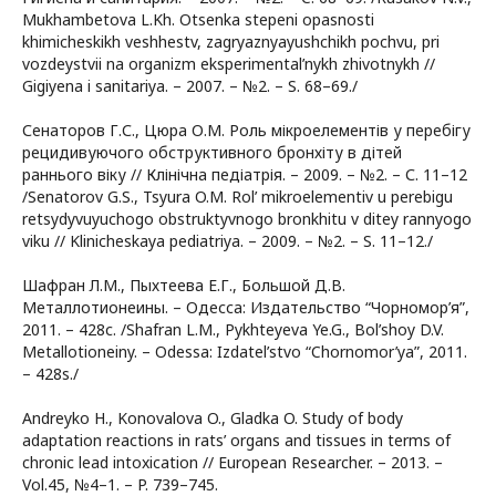
Mukhambetova L.Kh. Otsenka stepeni opasnosti
khimicheskikh veshhestv, zagryaznyayushchikh pochvu, pri
vozdeystvii na organizm eksperimental’nykh zhivotnykh //
Gigiyena i sanitariya. – 2007. – №2. – S. 68–69./
Сенаторов Г.С., Цюра О.М. Роль мікроелементів у перебігу
рецидивуючого обструктивного бронхіту в дітей
раннього віку // Клінічна педіатрія. – 2009. – №2. – С. 11–12
/Senatorov G.S., Tsyura O.M. Rol’ mikroelementiv u perebigu
retsydyvuyuchogo obstruktyvnogo bronkhitu v ditey rannyogo
viku // Klinicheskaya pediatriya. – 2009. – №2. – S. 11–12./
Шафран Л.М., Пыхтеева Е.Г., Большой Д.В.
Металлотионеины. – Одесса: Издательство “Чорномор’я”,
2011. – 428с. /Shafran L.M., Pykhteyeva Ye.G., Bol’shoy D.V.
Metallotioneiny. – Odessa: Izdatel’stvo “Chornomor’ya”, 2011.
– 428s./
Andreyko H., Konovalova O., Gladka O. Study of body
adaptation reactions in rats’ organs and tissues in terms of
chronic lead intoxication // European Researcher. – 2013. –
Vol.45, №4–1. – P. 739–745.