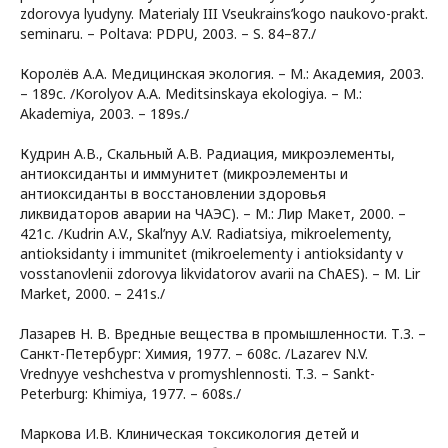
zdorovya lyudyny. Materialy III Vseukrains’kogo naukovo-prakt.
seminaru. – Poltava: PDPU, 2003. – S. 84–87./
Королёв А.А. Медицинская экология. – М.: Академия, 2003.
– 189с. /Korolyov A.A. Meditsinskaya ekologiya. – M.:
Akademiya, 2003. – 189s./
Кудрин А.В., Скальный А.В. Радиация, микроэлементы,
антиоксиданты и иммунитет (микроэлементы и
антиоксиданты в восстановлении здоровья
ликвидаторов аварии на ЧАЭС). – М.: Лир Макет, 2000. –
421с. /Kudrin A.V., Skal’nyy A.V. Radiatsiya, mikroelementy,
antioksidanty i immunitet (mikroelementy i antioksidanty v
vosstanovlenii zdorovya likvidatorov avarii na ChAES). – M. Lir
Market, 2000. – 241s./
Лазарев Н. В. Вредные вещества в промышленности. Т.3. –
Санкт-Петербург: Химия, 1977. – 608с. /Lazarev N.V.
Vrednyye veshchestva v promyshlennosti. T.3. – Sankt-
Peterburg: Khimiya, 1977. – 608s./
Маркова И.В. Клиническая токсикология детей и