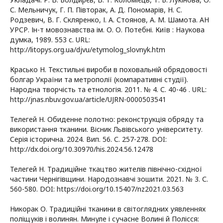
С. Мельничук, Г. П. Півторак, А. Д. Пономарів, Н. С.
Родзевич, В. Г. Скляренко, І. А. Стоянов, А. М. Шамота. АН
УРСР. Ін-т мовознавства ім. О. О. Потебні. Київ : Наукова
думка, 1989. 553 с. URL:
http://litopys.org.ua/djvu/etymolog_slovnyk.htm
Красько Н. Текстильні вироби в поховальній обрядовості
болгар України та метрополії (компаративні студії).
Народна творчість та етнологія. 2011. № 4. С. 40-46 . URL:
http://jnas.nbuv.gov.ua/article/UJRN-0000503541
Телегей Н. Обиденне полотно: реконструкція обряду та
використання тканини. Вісник Львівського університету.
Серія історична. 2024. Вип. 56. С. 257-278. DOI:
http://dx.doi.org/10.30970/his.2024.56.12478
Телегей Н. Традиційне ткацтво жителів північно-східної
частини Чернігівщини. Народознавчі зошити. 2021. № 3. С.
560-580. DOI: https://doi.org/10.15407/nz2021.03.563
Никорак О. Традиційні тканини в світоглядних уявленнях
поліщуків і волинян. Минуле і сучасне Волині й Полісся: