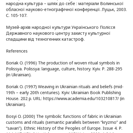
народна культура – шлях до себе : матеріали Волинської
обласної науково-етнографічної конференції. Луцьк, 2003.
С. 105-107.
Музей-архів народної культури Українського Полісся
Державного наукового центру захисту культурної
спадщини від техногенних катастроф.
References
Boriak O. (1996) The production of woven ritual symbols in
Polissya. Polissya: language, culture, history. Kyiv. Р. 288-295
(in Ukrainian).
Boriak O. (1997) Weaving in Ukrainian rituals and beliefs (mid-
19th – early 20th centuries). Kyiv: Ukrainian Book Publishing
House. 202 p. URL: https://www.academia.edu/103210817/ (in
Ukrainian).
Bosyi O. (2000) The symbolic functions of fabric in Ukrainian
customs and rituals (semantic parallels between “kryzmo” and
“savan”). Ethnic History of the Peoples of Europe. Issue 4. Р.