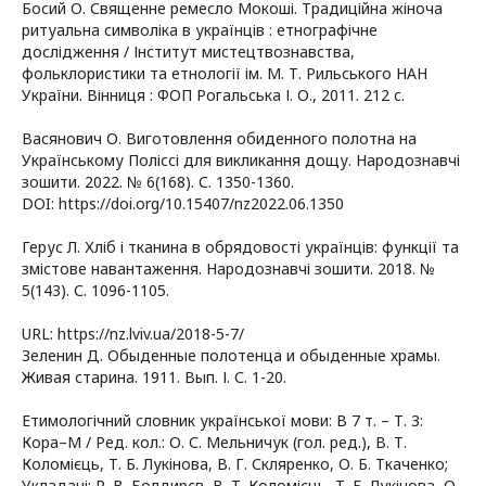
Босий О. Священне ремесло Мокоші. Традиційна жіноча
ритуальна символіка в українців : етнографічне
дослідження / Інститут мистецтвознавства,
фольклористики та етнології ім. М. Т. Рильського НАН
України. Вінниця : ФОП Рогальська І. О., 2011. 212 с.
Вaсянович О. Виготовлення обиденного полотна на
Українському Поліссі для викликання дощу. Народознавчі
зошити. 2022. № 6(168). С. 1350-1360.
DOI: https://doi.org/10.15407/nz2022.06.1350
Герус Л. Хліб і тканина в обрядовості українців: функції та
змістове навантаження. Народознавчі зошити. 2018. №
5(143). С. 1096-1105.
URL: https://nz.lviv.ua/2018-5-7/
Зеленин Д. Обыденные полотенца и обыденные храмы.
Живая старина. 1911. Вып. І. С. 1-20.
Етимологічний словник української мови: В 7 т. – Т. 3:
Кора–М / Ред. кол.: О. С. Мельничук (гол. ред.), В. Т.
Коломієць, Т. Б. Лукінова, В. Г. Скляренко, О. Б. Ткаченко;
Укладачі: Р. В. Болдирєв, В. Т. Коломієць, Т. Б. Лукінова, О.