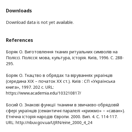
Downloads
Download data is not yet available.
References
Боряк О. Виготовлення тканих ритуальних символів на
Поліссі. Полісся: мова, культура, історія. Київ, 1996. C. 288-
295.
Боряк О. Ткацтво в обрядах та віруваннях українців
(середина ХІХ – початок ХХ ст.). Київ : СП «Українська
книга», 1997. 202 с. URL:
https://www.academia.edu/103210817/
Босий О. Знакові функції тканини в звичаєво-обрядовій
сфері українців (семантичні паралелі «крижмо» – «саван»).
Етнічна історія народів Європи. 2000. Вип. 4. С. 114-117.
URL: http://nbuv.gov.ua/UJRN/eine_2000_4_24