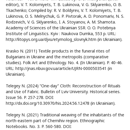
editor), V. T. Kolomiyets, T. B. Lukinova, V. G. Sklyarenko, O. B.
Tkachenko; Compiled by: R. V. Boldyrev, V. T. Kolomiyets, T. B.
Lukinova, O. S. Melnychuk, G. P. Pivtorak, A. D. Ponomariv, N. S.
Rodzevich, V. G. Sklyarenko, I. A. Stoyanov, A. M. Shamota.
Academy of Sciences of the Ukrainian SSR. O. O. Potebnya
Institute of Linguistics. Kyiv : Naukova Dumka, 553 p. URL:
http://litopys.org.ua/djvu/etymolog_slovnyk.htm (in Ukrainian).
Krasko N. (2011) Textile products in the funeral rites of
Bulgarians in Ukraine and the metropolis (comparative
studies). Folk Art and Ethnology. No. 4. (In Ukrainian). P. 40-46.
URL: http://jnas.nbuv.gov.ua/article/UJRN-0000503541 (in
Ukrainian).
Telegey N. (2024) “One-day” Cloth: Reconstruction of Rituals
and Use of Fabric. Bulletin of Lviv University. Historical series.
Issue 56. P. 257-278. DOI:
http://dx.doi.org/10.30970/his.2024.56.12478 (in Ukrainian).
Telegey N. (2021) Traditional weaving of the inhabitants of the
north-eastern part of Chernihiv region. Ethnographic
Notebooks. No. 3. P. 560-580. DOI: