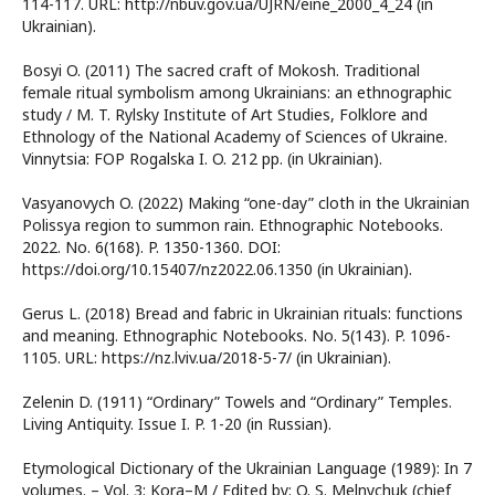
114-117. URL: http://nbuv.gov.ua/UJRN/eine_2000_4_24 (in
Ukrainian).
Bosyi O. (2011) The sacred craft of Mokosh. Traditional
female ritual symbolism among Ukrainians: an ethnographic
study / M. T. Rylsky Institute of Art Studies, Folklore and
Ethnology of the National Academy of Sciences of Ukraine.
Vinnytsia: FOP Rogalska I. O. 212 pp. (in Ukrainian).
Vasyanovych O. (2022) Making “one-day” cloth in the Ukrainian
Polissya region to summon rain. Ethnographic Notebooks.
2022. No. 6(168). P. 1350-1360. DOI:
https://doi.org/10.15407/nz2022.06.1350 (in Ukrainian).
Gerus L. (2018) Bread and fabric in Ukrainian rituals: functions
and meaning. Ethnographic Notebooks. No. 5(143). P. 1096-
1105. URL: https://nz.lviv.ua/2018-5-7/ (in Ukrainian).
Zelenin D. (1911) “Ordinary” Towels and “Ordinary” Temples.
Living Antiquity. Issue I. P. 1-20 (in Russian).
Etymological Dictionary of the Ukrainian Language (1989): In 7
volumes. – Vol. 3: Kora–M / Edited by: O. S. Melnychuk (chief