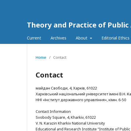
Theory and Practice of Public
Current
Archives
About
Editorial Ethics
Home
/
Contact
Contact
майдан Свободи, 4, Харків, 61022
Харківський національний університет імені В.Н. К
ННІ «Інститут державного управління», кімн. 6-50
Contact Information
Svobody Square, 4, Kharkiv, 61022
V. N. Karazin Kharkiv National University
Educational and Research Institute “Institute of Publi