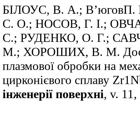
БІЛОУС, В. А.; В’юговП.
С. О.; НОСОВ, Г. І.; ОВ
С.; РУДЕНКО, О. Г.; САВ
М.; ХОРОШИХ, В. М. Дос
плазмової обробки на мех
цирконієвого сплаву Zr1
інженерії поверхні
, v. 11