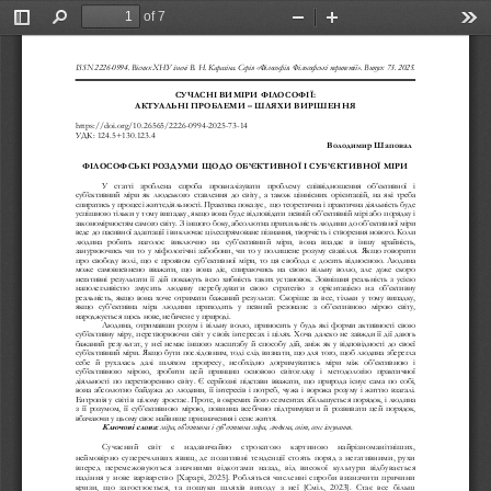
of 7
Toggle
Find
Zoom
Zoom
Too
Sidebar
Out
In
ISSN 2226-0994. 
œ

 ̨ ̇ı ̃

‚⁄‡


 ̆Ú ̇


œ

⁄

◊Ì ̋ÌÙ

 ̇Ì

fiÚ ̋
 
©
·

 ̄ ̊ ̨ ̊
 

·

 ̄ ̊ ̨ ̊

 ̨
 ̃


 ̧Ú ̋ı ̧Úˇ

™
œı ̧
 ̨ ̃

73. 2025. 
fi‡‰Õfi⁄ƒ

œ’Ÿƒ›’

·ƒÿ¤fi¤·ƒ≈

Õ◊fl‡ÕÿÈ⁄ƒ

‹›¤Œÿ“Ÿ’
≤
ÂÿÏ‚’

œ’›ƒÂ“⁄⁄Ï
https://doi.org/10.26565/2226-0994-2025-73-14 
‡—◊

124.5+130.123.4 
1
œ ̊ ̄ ̊Òı ̆ı ̋

ÂÌ ̧ ̊ÔÌ ̄
·ƒÿ¤fi¤·fiÈ◊ƒ

›¤‘—‡Ÿ’

Ê¤—¤

¤Œ
∑
¬◊fl’œ⁄¤≈

ƒ

fi‡Œ
∑
¬◊fl’œ⁄¤≈

Ÿƒ›’
‡

 ̨ˇÌˇˇ


Ù ̋ ̊Ó ̄Ú ̇Ì

 ̨ ̧ ̋ ̊ÓÌ

 ̧ ̋ ̊Ì ̇Ì ̄

Ù
ÔÌˇı

 ̧ ̋ ̊Ó ̄Ú ̆

 ̨ ̧

ÔÔ

Ò ̇ ̊

Ú ̇ ̇

 ̊Ó
∑

 ̃ˇıÔ ̇ ̊




 ̨
Ó
∑

 ̃ˇıÔ ̇ıˆ

 ̆

 ̋ı

 ̃

 ̄
Ò ̨
 ̃ ̊ ̊

 ̨ˇÌÔ ̄Ú ̇ ̇

Ò ̊

 ̨Ô

ˇ

Ì

ˇÌ ̃ ̊Û


 ̇ ̇

 ̨ ̇ı


 ̊ ̋

 ̇ˇÌ

ˆ

 ̇Ì

 ̃


ˇ ̋ÚÓÌ

 ̨ ̧ı ̋Ìˇı ̨


 ̧ ̋ ̊

Ú ̨


Ûıˇˇ

Ò
 
 ̄
 ̇ ̊ ̨ˇ


‹ ̋Ì ̃ˇı ̃Ì

 ̧ ̊ ̃ÌÙ
 


 ̊

ˇÚ ̊ ̋Úˇı

 ̇Ì



 ̧ ̋Ì ̃ˇı

 ̇Ì

Ò
 
 ̄
 ̇

 ̨ˇ

Ó
ÒÚ

 ̨ ̧

 ̇ ̊

ˇ

 ̄
 ̃ı


ˇ ̊ ̆

Ôı ̧ÌÒ ̃

 ̃

 ̊

Ô ̊ ̇Ì

Ó
ÒÚ

Ô

Ò ̧ ̊Ô

ÒÌˇı

 ̧ÚÔ ̇

ˆ

 ̊Ó
∑

 ̃ˇıÔ ̇

ˆ

 ̆

 ̋


ÌÓ ̊

 ̧ ̊ ̋
Ò ̃



ÙÌ ̃ ̊ ̇ ̊ ̆

 ̋ ̇ ̊ ̨ˇ
 ̆

 ̨Ì ̆ ̊ ̊

 ̨Ô

ˇ

‘


 ̇

 ̊ ̊

Ó ̊ ̃

ÌÓ ̨ ̊ ̄
ˇ ̇Ì

 ̧ ̋ı

ı ̄
 ̇

 ̨ˇ

 ̄
Òı ̇ı

Ò ̊

 ̊Ó
∑

 ̃ˇıÔ ̇ ̊


 ̆

 ̋ı

ÔÚÒÚ

Ò ̊

 ̧Ì ̨ıÔ ̇ ̊


ÌÒÌ ̧ˇÌ




Ôı ̃ ̄
 
Ì



 ̄Ú ̨ ̧ ̋
 ̆ ̊ÔÌ ̇Ú

 ̧

Ù ̇Ì ̇ ̇

ˇÔ ̊ ̋

 ̨ˇ



 ̨ˇÔ ̊ ̋Ú ̇ ̇

 ̇ ̊Ô ̊ ̊

◊ ̊ ̄ı

 ̄
Òı ̇Ì

 ̋ ̊Óıˇ

 ̇Ì ̊ ̄ ̊ ̨

Ôı ̃ ̄
 
 ̇ ̊

 ̇Ì

 ̨
Ó
∑

 ̃ˇıÔ ̇ıˆ

 ̆

 ̋ı

Ô ̊ ̇Ì

Ô ̧ÌÒÌ


Ô


 ̇
 

 ̃ ̋Ìˆ ̇

 ̨ˇ

ÙÌ ̇
 ̋
  
ı ̨


ı

ˇ ̊


 ̆

 ̊ ̄ ̊

 ̇


ÙÌÓ ̊Ó ̊ ̇ı


ı

ˇ ̊


 ̧ ̊ ̄ı

Ú ̇Ú

 ̋ ̊Ù
 ̆

 ̨ÔÌÔ

 ̄ ̄

Ï ̃

 ̊

 ̊Ô ̊ ̋ıˇı

 ̧ ̋ ̊

 ̨Ô ̊Ó ̊Ò

Ô ̊ ̄



 ̊



 ̧ ̋ ̊
Ô ̊ ̆

 ̨
Ó
∑

 ̃ˇıÔ ̇ ̊


 ̆

 ̋ı

ˇ ̊

 

 ̨Ô ̊Ó ̊ÒÌ



Ò ̊ ̨ıˇ

Ô

Ò ̇ ̊ ̨ ̇ ̊

ÿ
Òı ̇Ì

 ̆ ̊ÛÚ

 ̨Ì ̆ ̊Ô ̧ÚÔ ̇Ú ̇ ̊

ÔÔÌÛÌˇı


 ̊

Ô ̊ ̇Ì

Ò


 ̨ ̧ı ̋Ì
 
ı ̨

 ̇Ì

 ̨Ô ̊

Ô

 ̄
 ̇

Ô ̊ ̄

Ì ̄Ú

Ò
ÛÚ

 ̨ ̃ ̊ ̋ ̊

 ̇ÚÌˇıÔ ̇


 ̋ÚÙ
 ̄
ˇÌˇı



Ò

ˆ

 ̧ ̊ ̃ÌÛ
ˇ

Ô ̨


ıÓ ̇

 ̨ˇ

ˇÌ ̃ı


 ̨ˇÌ ̇ ̊Ô ̊ ̃

‘ ̊Ô ̇

 ̇

 ̋ÚÌ ̄
 ̇

 ̨ˇ

Ù

 ̨
 

 ̇Ì ̧ ̊ ̄Ú ̄ıÔ

 ̨ˇ

Ù ̆
 ̨ıˇ

 ̄
Òı ̇

 ̧Ú ̋ÚÓ
Ò
ÔÌˇı

 ̨Ô ̊

 ̨ˇ ̋ÌˇÚ
 

Ù

 ̊ ̋

 ̇ˇÌ
 

 ̇Ì

 ̊Ó
∑

 ̃ˇıÔ ̇

 ̋ÚÌ ̄
 ̇

 ̨ˇ

 ̃

 ̊

Ô ̊ ̇Ì


 ̊

Ú

 ̊ˇ ̋ı ̆Ìˇı

ÓÌÛÌ ̇ıˆ

 ̋ÚÙ
 ̄
ˇÌˇ

fi ̃ ̊ ̋

Ú

ÙÌ

Ô ̨Ú

ˇ

 ̄
 ̃ı


ˇ ̊ ̆

Ôı ̧ÌÒ ̃

 ̃

 ̊

 ̨
Ó
∑

 ̃ˇıÔ ̇Ì

 ̆

 ̋Ì

 ̄
Òı ̇ı

 ̧ ̋ı

 ̊Òıˇ


 ̧ÚÔ ̇ıˆ

 ̋ÚÙ ̊ ̇Ì ̇ ̨

Ù

 ̊Ó
∑

 ̃ˇıÔ ̇ ̊

 ̆

 ̋ ̊

 ̨Ô

ˇ

 ̇Ì ̋ ̊ÒÛ
 
ˇ
 ̨


 ̊ ̨

 ̇ ̊ÔÚ

 ̇ÚÓÌ

Ú ̇Ú


 ̧ ̋ı ̋ ̊Ò


ÿ
Òı ̇Ì

 ̊ˇ ̋ı ̆ÌÔ

ı

 ̋ ̊Ù
 ̆



Ô

 ̄
 ̇

Ô ̊ ̄

 ̧ ̋ı ̇ ̊ ̨ıˇ


Ó
Ò

 ̃



 ̊ ̋ ̆ı

Ì ̃ˇıÔ ̇ ̊ ̨ˇ


 ̨Ô ̊

 ̨
Ó
∑

 ̃ˇıÔ ̇

 ̆

 ̋

 ̧Ú ̋ÚˇÔ ̊ ̋
  
ı

 ̨Ô

ˇ


 ̨Ô ̊



 ̇ˇÚ ̋Ú ̨Ì





 ̄
 

‚ ̊

Ì

ÒÌ ̄Ú ̃ ̊

 ̇Ú

ÙÌÔÛÒı



Ò


ÒÌ
ˇ

ÓÌÛÌ ̇ıˆ

 ̋ÚÙ
 ̄
ˇÌˇ


 ̇Ú


 ̇Ú ̆Ì



 ̇

 ̊ ̊

 ̆Ì ̨

ˇÌÓ

ˆ
 ̨ ̧ ̊ ̨ ̊Ó

Ò

ˆ

Ì ̇

Û

 ̃


Ô

Ò ̧ ̊Ô

Ò ̇ ̊ ̨ˇ


Ò ̊

 ̨Ô ̊


 ̨
Ó
∑

 ̃ˇıÔ ̇ıˆ

 ̆

 ̋ı

Ï ̃

 ̊

Ó
ˇı

 ̧ ̊ ̨ ̄

Ò ̊Ô ̇ı ̆

ˇ ̊Ò

 ̨ ̄

Ò

ÔıÙ ̇Ìˇı


 ̊

Ò ̄

ˇ ̊ ̊


 ̊Ó

 ̄
Òı ̇Ì

ÙÓÚ ̋Ú ̄Ì

 ̨ÚÓÚ

ˆ
 ̋
 
Ì ̄Ì ̨

ÒÌ ̄



 ̄
 
 ̊ ̆

 ̧ ̋ ̊ ̋Ú ̨

 ̇Ú ̊Ó

Ò ̇ ̊

Ò ̊ˇ ̋ı ̆
ÔÌˇı ̨

 ̆

 ̋ı

 ̆

Û

 ̊Ó
∑

 ̃ˇıÔ ̇ ̊



 ̨
Ó
∑

 ̃ˇıÔ ̇ ̊

 ̆

 ̋ ̊

Ù ̋ ̊Óıˇı


Úˆ

 ̧ ̋ı ̇

ı ̧

 ̊ ̨ ̇ ̊Ô ̊

 ̨Ô

ˇ ̊ ̄
Ò



 ̆Úˇ ̊Ò ̊ ̄ ̊
 

 ̧ ̋Ì ̃ˇı

 ̇ ̊


Ò
 
 ̄
 ̇ ̊ ̨ˇ


 ̧ ̊

 ̧Ú ̋ÚˇÔ ̊ ̋Ú ̇ ̇

 ̨Ô

ˇ

¬

 ̨Ú ̋ˆ ̊Ù ̇


 ̧

Ò ̨ˇÌÔı

ÔÔÌÛÌˇı


 ̊

 ̧ ̋ı ̋ ̊ÒÌ


 ̨ ̇
 

 ̨Ì ̆Ì

 ̧ ̊

 ̨ ̊Ó


Ô ̊ ̇Ì

ÌÓ ̨ ̊ ̄
ˇ ̇ ̊

ÓÌˆÒ
ÛÌ

Ò ̊

 ̄
Òı ̇ı




 ̇ˇÚ ̋Ú ̨

Ô



 ̧ ̊ˇ ̋ÚÓ

 
ÛÌ



Ô ̊ ̋ ̊ÛÌ

 ̋ ̊Ù
 ̆



Ûıˇˇ

ÔÙÌÌ ̄


“ ̇ˇ ̋ ̊ ̧
 


 ̨Ô

ˇ


Ô

 ̄ ̊ ̆

Ù ̋ ̊ ̨ˇÌ


‹ ̋ ̊ˇÚ

Ô

 ̊ ̃ ̋Ú ̆ı


ˆ ̊ ̊

 ̨Ú ̆Ú ̇ˇÌ


ÙÓ

 ̄
  
ˇ
 ̨

 ̧ ̊ ̋
Ò ̊ ̃



 ̄
Òı ̇Ì

Ù



 ̋ ̊Ù
 ̆ ̊ ̆



 ̨
Ó
∑

 ̃ˇıÔ ̇ ̊

 ̆

 ̋ ̊

 ̧ ̊Ôı ̇ ̇Ì

Ô ̨ÚÓ

 ̇ ̊

 ̧

Òˇ ̋ı ̆
ÔÌˇı

ˆ
 ̋ ̊ÙÔıÔÌˇı


Úˆ

 ̧ ̊ ̋
Ò ̊ ̃

ÔÓÌ

Ì
 
ı


 
 ̊ ̆

 ̨Ô ̊


 ̇ÌˆÔı

Ú

 ̧ ̋ıÙ ̇Ì

Ú ̇ ̇



 ̨Ú ̇ ̨

Ûıˇˇ
. 
◊ ̄
 
 ̊Ô


 ̨ ̄ ̊ÔÌ

 ̆

 ̋Ì

 ̊Ó

 ̃ˇıÔ ̇Ì



 ̨
Ó

 ̃ˇıÔ ̇Ì

 ̆

 ̋Ì

 ̄
Òı ̇Ì

 ̨Ô

ˇ

 ̨Ú ̇ ̨


 ̨ ̇
ÔÌ ̇ ̇
. 
fi
 
Ì ̨ ̇ıˆ

 ̨Ô

ˇ



 ̇ÌÒÙÔı

Ìˆ ̇ ̊

 ̨ˇ ̋ ̊ ̃Ìˇ ̊

 ̃Ì ̋ˇı ̇ ̊

 ̇Ìˆ ̋

Ù ̇ ̊ ̆Ì ̇

ˇ ̇

ı


 ̇Úˆ ̆ ̊Ô

 ̋ ̇ ̊

 ̨
 ̧Ú ̋Ú

 ̄ıÔı


Ôı


ÒÚ

 ̧ ̊ÙıˇıÔ ̇


ˇÚ ̇ÒÚ ̇


 ̨ˇ ̊
ˇ

 ̧ ̊ ̋
Ò

Ù

 ̇ÚÌˇıÔ ̇ı ̆ı

 ̋
 
ı

Ô ̧Ú ̋ÚÒ

 ̧Ú ̋Ú ̆ÚÛ ̊Ô
  
ˇ
 ̨

Ù ̇Ì

 ̇ı ̆ı

Ô

Ò ̃ ̊ˇÌ ̆ı

 ̇ÌÙÌÒ

Ô

Ò

Ôı ̨ ̊ ̃ ̊


 ̃
 ̄
ˇ
 ̋ı

Ô

ÒÓ
ÔÌ

ˇ
 ̨

 ̧ÌÒ

 ̇ ̇


 ̇ ̊ÔÚ

ÔÌ ̋ÔÌ ̋ ̨ˇÔ ̊
>
‚Ì ̋Ì ̋

@
› ̊Ó ̄
ˇ
 ̨


ı ̨ ̄Ú ̇ ̇


 ̨ ̧ ̋ ̊Óı

ÔıÙ ̇Ì

ıˇı

 ̧ ̋ı

ı ̇ı

 ̃ ̋ıÙı


 ̊

ÙÌ ̊ ̨ˇ
 
ˇ
 ̨

ˇÌ

 ̧ ̊
 
 ̃ı


 ̄
 
Ô

Ôı

 ̊Ò

Ù

 ̇Ú

 >
fi ̆

 ̄
 @
fiˇÌ


Ô ̨Ú

Ó

 ̄
 
