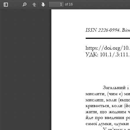
of 16
Toggle
Find
Previous
Next
Sidebar
œ
 ̨ 
ISSN 2226-0994. 
https://doi.org/10
‡—◊

101.1/.3:111.
‘ÌÌ ̄
 ̇ıˆ
 ̆ı ̨ ̄ıˇı
 

ı ̆


 
 ̆ı
 ̆ı ̨ ̄ı


 ̃ ̊ ̄ı
 
 ̃

 
 ̃ ̋ıÔÌ

ˇ
 ̨

 ̃ ̊ ̄ı
 
ˆ 
Ûıˇı


 ̊

Û ̊Ò ̇ı ̆
ˆÒÚ

 ̧ ̋ ̊

ÔÔÚÒÚ ̇ ̇

 ̋
 ̨Ì ̆ ̊


Ò
 ̆ ̃ı
©
Ò
 ̆ ̃ı
‡

ÙÔ
∑
Ù ̃

Ù