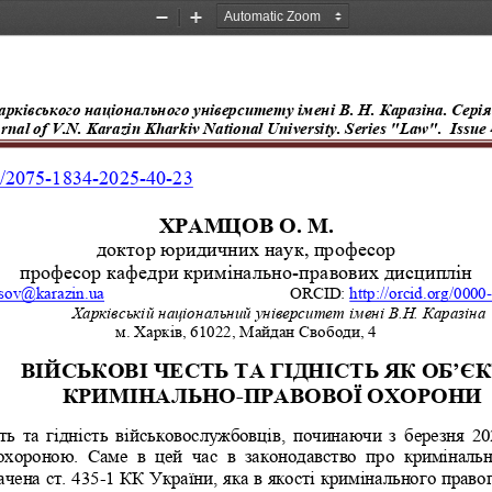
Zoom
Zoom
Out
In
арківського
національного
університету
імені В.
Н.
Каразіна. Серія
rnal
of V.N. Karazin
Kharkiv
National
University
. S
eries "Law"
. 
Issue 
/2075
-
1834
-
2025
-
40
-
23
ХРАМЦОВ
О. М.
доктор юридичних наук, професор
професор кафедри кримінально
-
правових дисциплін 
sov
@
karazin
.
ua
О
RCID
: 
http
://
orcid
.
org
/0000
Харківській
національний
університет
імені
В
.
Н
. 
Каразіна
м. Харків, 61022, Майдан Свободи, 4
ВІЙСЬКОВІ ЧЕСТЬ ТА ГІДНІСТЬ ЯК ОБ’Є
КРИМІНАЛЬНО
-
ПРАВОВОЇ ОХОРОНИ
ть  та  гідність  військовослужбовців,  починаючи  з  березня 202
хороною.  Саме  в  цей  час  в  законодавство  про  кримінальн
чена ст. 435
-
1 КК України, яка в якості кримінального прав