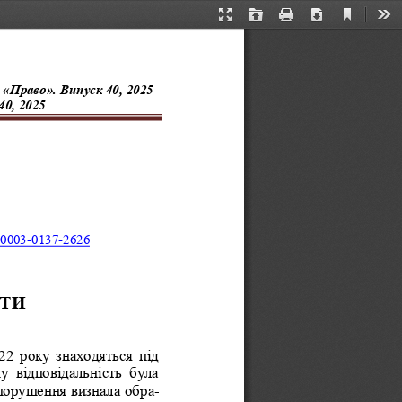
Current
Presentation
Open
Print
Download
Too
View
Mode
«
Право
»
. Випуск 40
, 202
5
40
, 20
25
-
0003
-
0137
-
2626
КТИ
2  року  знаходяться  під 
у  відповідальність  була 
опорушення визнала обр
а-