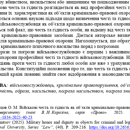
огрозу вбивством, насильством або знищенням чи пошкодження
ова честь та гідність розглядається як вид професійної честі т
ння їх  характеристики як об’єктів кримінально
-
правової охор
ються основні наукові підходи щодо визначення честі та гіднос
і військовослужбовця як об’єктів кримінально
-
правової охорони
ся той факт, що честь та гідність особи, на відміну від честі т
  кримінально
-
правовими  засобами.  Дається  авторське  визна
єктів кримінально
-
правової охорони. Наголошується, що образу
в кримінального психічного насильства поряд з погрозами.
брази  та  погрози  військовослужбовцю  є  першим  і  важливим
охорони професійної честі та гідності військовослужбовців.
 діянь проти честі та гідності любої особи але вже з урахува
ільства. Конституційні положення про те, що честь та гідніст
шій країні повинні знайти своє відображення в законодавств
ВА
: військовослужбовець, кримінальне правопорушення, об’
дність, образа, насильство, погроза насильством, погроза з
цов О. М.
В
ійськові честь та гідність як об’єкти
кримінально
-
правов
іверситету   імені   В.
Н.
Каразіна,   серія   «Право». 
202
5
.  
5
-
1834
-
2025
-
40
-
23
amtsov 
(2025). 
М
ilitary  honor  and  dignity  as  objects  for
criminal  and  leg
al  University,  Series 
“
Law
”
,  (
40
), 
Р. 
2
09
-
2
16
.
https://doi.org/10.265