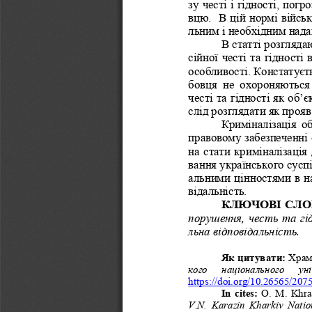
зу честі і гідності, п
вцю.  В цій нормі військ
льним і необхідним нада
В статті розгляда
сійної честі та гідност
особливості. Констатуєть
бовця  не  охороняються
честі та гідності як об’
слід розглядати як проя
Криміналізація  о
правовому забезпеченні 
на стати криміналізація
вання українського сусп
альними цінностями в на
відальність.
КЛЮЧОВІ СЛО
порушення, честь та гі
льна відповідальність.
Як цитувати: 
Храм
кого 
національ
ного   ун
https://doi.org/10.26565/207
In  cites:
O.  M.  Khr
V.N.  Karazin  Kharkiv  Nation