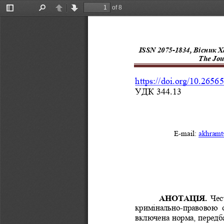
of 8
Toggle
Find
Previous
Next
Sidebar
ISSN
2075
-
1834
, 
Вісник Х
The Jou
https://doi.org/
10.26565
УДК 344.13
E
-
mail
: 
akhramt
АНОТАЦІЯ. 
Чес
кримінально
-
правовою  о
включена норма, передба