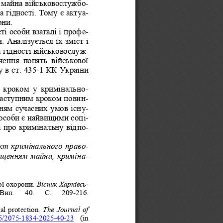
м майна військовослужб
о-
а гідності. Тому є акту
а-
они.
ті особи взагалі і проф
е-
. Аналізується їх зміст і 
а гідності військовослу
ж-
чення  понять  військової 
 в с
т. 435
-
1 КК України 
  кроком  у  кримінально
-
 Наступним кроком пови
н-
нням сучасних умов існ
у-
ь особи є найвищими соц
і-
і про кримінальну від
п
о-
єкт кримінального прав
о-
нищенням майна, кримін
а-
ої охорони
.
Вісник Харківс
ь-
 Вип. 
40
.   С. 
2
09
-
2
16
.
al  protection
.
The  Journal  of 
65/2075
-
1834
-
2025
-
40
-
23
(in 