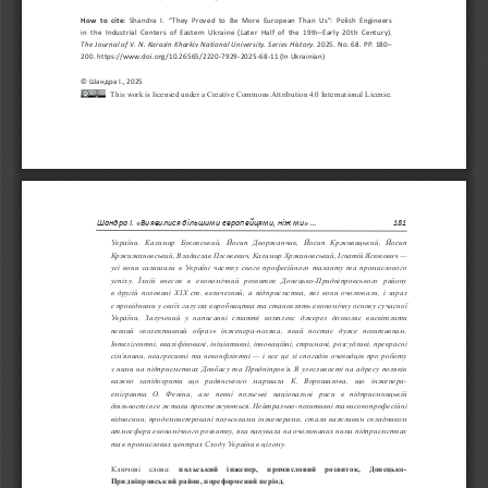
How to cite:
 Shandra I. “They Proved to Be More European Than Us”: Polish Engineers 
in  the  Industrial Centers of Eastern Ukraine (Later Half of the 19th–Early 20th Century). 
The  Journal of 
V. N. Karazin Kharkiv National University. Series History
. 2025. No. 68. PP. 180–
200. https://www.doi.org/10.26565/2220-7929-2025-68-11 (In Ukrainian)
© Шандра І., 2025
This work is licensed under a Creative Commons Attribution 4.0 International License.
Шандра І. «Виявилися більшими європейцями, ніж ми» ...
181
України.  Казимир  Буковський,  Йосип  Дворжанчик,  Йосип  Крживицький,  Йосип 
Кржижановський, Владислав Плєнкевич, Казимир Хржановський, Ігнатій Ясюкович
 — 
усі вони залишили в
 Україні частку свого професійного таланту та
 промислового 
успіху.  Їхній  внесок  в 
економічний  розвиток  Донецько-Придніпровського  району 
в  другій половині ХІХ 
ст. величезний, а 
підприємства, які 
вони очолювали, і 
зараз 
є провідними у
 своїх галузях виробництва та
 становлять економічну основу сучасної 
України.  Залучений  у 
написанні  статті  комплекс  джерел  дозволяє  висвітлити 
певний  «колективний  образ»  інженера-поляка,  який  постає  дуже  позитивним. 
Інтелігентні, кваліфіковані, ініціативні, інноваційні, стримані, розсудливі, прекрасні 
сім’янини, неагресивні та 
неконфліктні 
— і   все це 
зі  спогадів очевидців про 
роботу 
з  ними на 
підприємствах Донбасу та 
Придніпров’я. В 
улесливості на 
адресу поляків 
важко  запідозрити  що 
радянського  маршала  К. 
Ворошилова,  що 
інженера-
емігранта  О. 
Феніна,  але 
певні  польські  національні  риси  в 
підприємницькій 
діяльності все
 ж таки простежуються. Нейтрально-позитивні та високопрофесійні 
відносини, продемонстровані польськими інженерами, стали важливим складником 
атмосфери економічного розвитку, яка 
панувала на 
очолюваних ними підприємствах 
та в промислових центрах Сходу України в цілому.
Ключові   слова: 
польський  інженер,  промисловий  розвиток,  Донецько-
Придніпровський район, пореформений період.