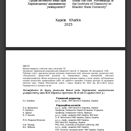
Харківському державному
the Institute of Chemistry at 
університеті”
Kharkiv State University"
Харків 
  Kharkiv
202
5
УДК 54
Фахове видання з хімічних наук, категорія "Б"
Засновник: Харківський національний університет імені В. Н. Каразіна. Рік заснування: 1935
Публікує статті, присвячені різним аспектам теоретичної хімії, хімічного аналізу, органічної хімії,
спектроскопії,   фізико-хімії   розчинів   та   поверхневих   явищ,   електрохімії,   хімічного
матеріалознавства.
Вісник включено до переліку фахових видань, в яких можуть публікуватися
основні результати дисертаційних робіт на здобуття наукових ступенів доктора та кандидата
хімічних   наук.   (Наказ   Міністерства   освіти   і   науки   України   No   1643   від   28.12.2019   року).
Періодичність 2 випуски на рік
Затверджено   до   друку   рішенням   Вченої   ради   Харківського   національного
університету імені В.Н. Каразіна (протокол
 No 32 від
22
грудня 2025
р.)
Головний редактор
О.І. Коробов
д.х.н., проф., ХНУ імені В.Н. Каразіна, Україна
Редакційна колегія
А.О. Дорошенко
д.х.н., проф., ХНУ імені В.Н. Каразіна, Україна
П
.
 Едловскі
професор, Університет Карой Эстерхази, Угорщина
А
.
 Ідриссі  
професор, Університет Лилля, Франція
В. Є. Кузьмін
д.х.н., проф., академік НАН України, ФХІ імені       
О.
В.
Богатського НАН України, Одеса, Україна
М.О. Мчедлов-Петросян
д.х.н., проф., академік НАН України
,
ХНУ імені В.Н. Каразіна, Україна
О.В. Преждо
PhD, Prof., University of Southern California, USA
В.А. Чебанов
д.х.н., проф., академік НАН України
,
НТК «Інститут монокристалів»
 НАН України
, Україна