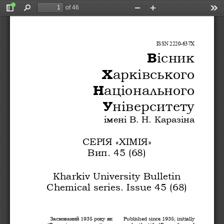
of 46
Toggle
Find
Zoom
Zoom
Too
Sidebar
Out
In
ISSN 2220-637X
В
існик
Х
арківського
Н
аціонального
У
ніверситету
імені В. Н. Каразіна
СЕРІЯ «ХІМІЯ»
Вип. 45 (
6
8)
Kharkiv University Bulletin
Chemical series. Issue
4
5
(6
8
)
Заснований 1935 року як
Published since 1935; initially
“Труди інституту хемії при
under the title "Proceedings of