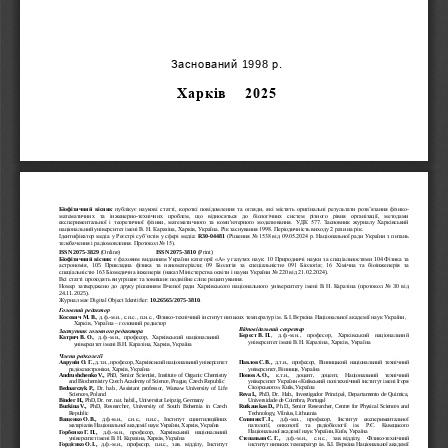
Заснований
р.
1998
Харків
20
2
5
Біофізичний вісник
публікує наукові статті, 
короткі повідомлення та огляди, які містять оригінальні результати розв’язання фізико
-
математичних  та  інженерно
-
технічних  проблем,  що  відносяться  до  біологічних  систем  різного  рівня  організації,  методами 
експериментальної  і  теоретичної  фізики,  математичного  та  комп'ютерного  моделювання.
УДК  577.  Засновник  журналу  Харківський 
національний університет імені В. Н. Каразіна, Харків, Україна. Рік заснування 1998. Періодичність виходу 2 рази на рік. 
Ідентифікат
ор медіа у Реєстрі суб’єктів у сфері медіа: 
R30
-
04481
(Рішення No
1538 від 09.05.2024
р. Національної ради України з питань 
телебачення і радіомовлення. Протокол
No 15).
ISSN 
2075
-
38
29
(Online)
ISSN 
2075
-
3810
(Print)
Біофізичний вісник
є фаховим виданням 
України категорії «А» 
у галузях 
наук: 10 Природничі науки за спеціальностями 
104
Фізика та 
астрономія
,
105
Прикладна  фізика  та  наноматеріали
;  09  Біологія  за  спеціальністю 
091  Біологія
;  16  Хімічна  та  біоінженерія  за 
спеціальністю
163 Біомедична інженерія
(наказ Міністерства освіти і науки України 
No 220 від 21.02.2024
).
Всі статті проходять внутрішнє та зовнішнє
подвійне сліпе рецензування. 
Номер затверджено до друку рішенням Вченої ради Харківського національного університету імені
В.
Н.
Каразіна (протокол No 
30
від 
2
4
.
11
.202
5
).
Журнал має Digital Object Identifier:
10.26565/2075
-
3810.
Головний редактор
Косевич
М.
В.
, 
д.ф.
-
м.н., с.н.с., п.н.с., Фізико
-
технічний інститут низьких температур ім. Б.І. Вєркіна Національної академії наук України, 
Харків, Україна 
–
головний редактор
Відповідальний секретар
Заcтупник головного редактора
Берест
В.
П.
, 
д
.ф.
-
м.н., 
професор
,  Харківський  національний 
Катрич
В.
О.
, 
д.ф.
-
м.н., 
професор,  Харківський  національний 
університет імені В.Н. Каразіна, Харків, Україна
університет імені В.Н. Каразіна, Харків, Україна 
Члени 
редколегії
Аврунін
О.
Г.,
д.т.н., 
професор, Харківський національний університет 
Павлов
С.
В.
,
д.т.н.,  професор,  Вінницький  національний  технічний 
радіоелектроніки, Харків, Україна
університет,
Вінниця, Україна
Andrushchenko
V.
,
PhD,  Senior  Scientist,  Institute  of  Organic  Chemistry 
Попов
А.
О.
,
к.т.н.,  доцент,  доцент,  Національний  технічний 
and Biochemistry Czech Academy of Science, Prague, Czech Republic
університет України «Київський політехнічний інститут імені Іг
оря 
Сікорського», Київ, Україна
Bednarczyk
P.
,
Dr.  hab.,  Assistant  professor,  Warsaw  Univ
ersity  of  Life 
Sciences, Poland
Reva
I.
,
PhD,  Dr.  Hab.,  Investigador  Principal,  Departamento  de  Quimica, 
Universidade de Coimbra, Portugal
Binder
H.
,
PhD, Dr. rer. nat. habil.
,
Universitat Leipzig, Germany
Rutkaus
kas
D.
,
Ph.D., Senior Researcher, Centre for Physical Sciences and 
Burkina
V.
,
PhD,  Researcher,  University  of  S
outh  Bohemia  in  Czech 
Technology, Vilnius, Lithuania
Republic
Соляник
Г.
І.
,
д.ф.
-
м.н.,  професор,  Інститут  експериментальної 
Ващенко
О.
В.
,
д.ф.
-
м.н.,  с.н.с.,  п.н.с.,  Інститут  сцинтиляційних 
патології,  онкології  та  радіобіології  ім.  Р.Є.  Кавецького 
матеріалів Національної академії наук України, Харків, Україна
Національної академ
ії наук України, 
Київ, Україна
Горбенко
Г.
П.
,
д.ф.
-
м.н.,  професор,  Харківський  національний 
Степаньян
С.
Г.
д.ф.
м.н.,  с.н.с., 
зав.
відділу, 
Фізико
технічний 
,
-
-
університет імені 
В. Н. Каразіна, Харків, Україна
інститут низьких температур ім. Б.І. Вєркіна Національної академії 
Гордієнко
О.
І.
,
д.ф.
-
м.н.,  професор, 
п.н.с., 
зав.  відділу,  Інститут 