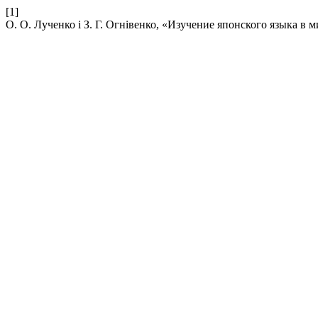
[1]
О. О. Лученко і З. Г. Огнівенко, «Изучение японского языка в