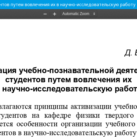
нтов путем вовлечения их в научно-исследовательскую работу