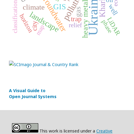
pollution
groundwater
Ukraine
heavy metals
classification
GIS
well
climate
gas
landscape
horizon
trap
LiDAR
phase
city
relief
map
A Visual Guide to
Open Journal Systems
This work is licensed under a
Creative