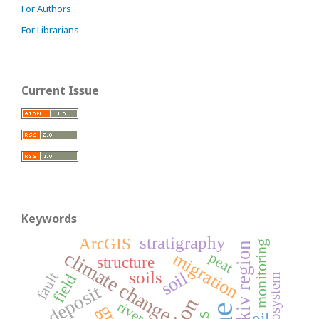
For Authors
For Librarians
Current Issue
Keywords
stratigraphy
ArcGIS
monitoring
Kharkiv region
climate change
migration
peat
structure
soils
soil
fault
field
ecosystem
deposit
river
oil