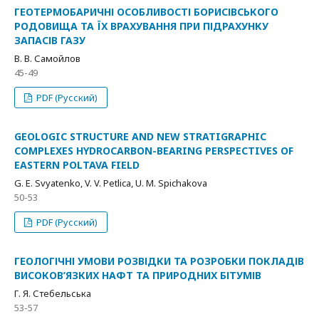
ГЕОТЕРМОБАРИЧНІ ОСОБЛИВОСТІ БОРИСІВСЬКОГО
РОДОВИЩА ТА ЇХ ВРАХУВАННЯ ПРИ ПІДРАХУНКУ
ЗАПАСІВ ГАЗУ
В. В. Самойлов
45-49
PDF (Русский)
GEOLOGIC STRUCTURE AND NEW STRATIGRAPHIC
COMPLEXES HYDROCARBON-BEARING PERSPECTIVES OF
EASTERN POLTAVA FIELD
G. E. Svyatenko, V. V. Petlica, U. M. Spichakova
50-53
PDF (Русский)
ГЕОЛОГІЧНІ УМОВИ РОЗВІДКИ ТА РОЗРОБКИ ПОКЛАДІВ
ВИСОКОВ’ЯЗКИХ НАФТ ТА ПРИРОДНИХ БІТУМІВ
Г. Я. Стебельська
53-57