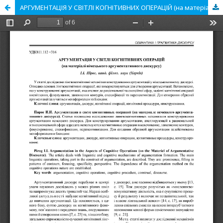
АРГУМЕНТАЦІЯ У СВІТЛІ КОГНІТИВНИХ ОПЕРАЦІЙ (на матеріалі німецького аргументативного дискурсу)