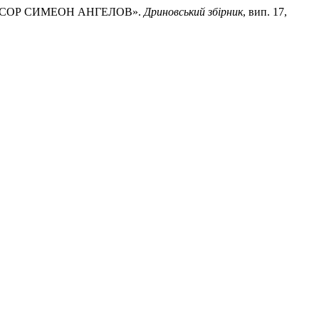
ФЕСОР СИМЕОН АНГЕЛОВ».
Дриновський збірник
, вип. 17,