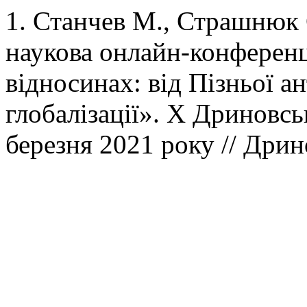
1. Станчев М., Страшнюк
наукова онлайн-конферен
відносинах: від Пізньої а
глобалізації». X Дриновсь
березня 2021 року // Дрин