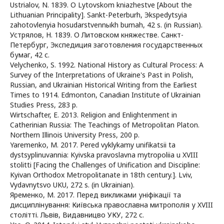
Ustrialov, N. 1839. O Lytovskom kniazhestve [About the
Lithuanian Principality]. Sankt-Peterburh, Эkspedytsyia
zahotovlenyia hosudarstvennыkh bumah, 42 s. (in Russian).
Устрялов, Н. 1839. О Литовском княжестве. Санкт-
Петербург, Экспедиция заготовления государственных
бумаг, 42 с.
Velychenko, S. 1992. National History as Cultural Process: A
Survey of the Interpretations of Ukraine's Past in Polish,
Russian, and Ukrainian Historical Writing from the Earliest
Times to 1914. Edmonton, Canadian Institute of Ukrainian
Studies Press, 283 p.
Wirtschafter, E. 2013. Religion and Enlightenment in
Catherinian Russia: The Teachings of Metropolitan Platon.
Northern Illinois University Press, 200 p.
Yaremenko, M. 2017. Pered vyklykamy unifikatsii ta
dystsyplinuvannia: Kyivska pravoslavna mytropoliia u XVIII
stolitti [Facing the Challenges of Unification and Discipline:
Kyivan Orthodox Metropolitanate in 18th century.]. Lviv,
Vydavnytsvo UKU, 272 s. (in Ukrainian).
Яременко, М. 2017. Перед викликами уніфікації та
дисциплінування: Київська православна митрополія у XVIII
столітті. Львів, Видавницво УКУ, 272 с.