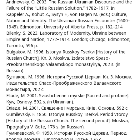
Andriewsky, O. 2003. The Russian-Ukrainian Discourse and the
Failure of the “Little Russian Solution,” 1782–1917. In:
Kappeler A., Kohut Z., Sysyn F., von Hagen M. (eds.) Culture,
Nation and Identity: The Ukrainian-Russian Encounter (1600–
1945). Edmonton, University of Alberta Press, p. 182–214.
Bilenky, S. 2023. Laboratory of Modernity. Ukraine between
Empire and Nation, 1772–1914. London; Chicago; Edmonton;
Toronto, 596 p.
Bulgakov, M. 1996. Istoriya Russkoy Tserkvi [History of the
Russian Church]. Kn. 3. Moskva, Izdatelstvo Spaso-
Preobrazhenskogo Valaamskogo monastyirya, 702 s. (in
Russian).
Булгаков, М. 1996. История Русской Церкви. Кн. 3. Москва,
Издательство Спасо-Преображенского Валаамского
монастыря, 702 с.
Eliade, M. 2001. Sviashchenne i myrske [Sacred and profane].
Kyiv, Osnovy, 592 s. (in Ukrainian).
Еліаде, М. 2001. Священне і мирське. Київ, Основи, 592 с.
Gumilevskiy, F. 1850. Istoriya Russkoy Tserkvi. Period vtoroy
[History of the Russian Church. The second period]. Moskva,
Tipografiya V. Gote, 176 s. (in Russian).
Гумилевский, Ф. 1850. История Русской Церкви. Период
второй. Москва, Типография В. Готье, 176 с.