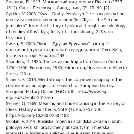
Розанов, П. 1913. Московский митрополит Платон (1737–
1812). Санкт-Петербург, Синод. тип., [2], III, 90, [2] с.
Rychka, V. 2005. “Kyiv – Druhyi Yerusalym”: z istorii politychnoi
dumky ta ideolohii serednovichnoi Rusi [Kyiv – the Second
Jerusalem”: from the history of political thought and ideology
of medieval Rus]. Kyiv, Instytut istorii Ukrainy, 243 s. (in
Ukrainian).
Ричка, В. 2005. “Київ – Другий Єрусалим”: з історії
політичної думки та ідеології середньовічної Русі. Київ,
Інститут історії України, 243 с.
Saunders, D. 1985. The Ukrainian Impact on Russian Culture
1750–1850. Edmonton, 1985. Edmonton, University of Alberta
Press, 415 p.
Schenk, F. 2013. Mental maps: the cognitive mapping of the
continent as an object of research of European history.
European History Online (EGO). URL: http://www.ieg-
ego.eu/schenkf-2013-en
Skinner, Q. 1969. Meaning and Understanding in the History of
Ideas. History and Theory. Vol 8 (1). Pp. 3–53. URL:
https://doi.org/10.2307/2504188
Sklokin, V. 2019. Rosiiska imperiia i Slobidska Ukraina u druhii
polovyni XVIII st.: prosvichenyi absoliutyzm, imperska
intehratsiia, lokalne suspilstvo [The Russian Empire and