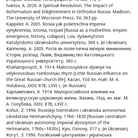
Ivanov, A. 2020. A Spiritual Revolution. The Impact of
Reformation and Enlightenment in Orthodox Russia. Madison,
The University of Wisconsin Press, XV, 363 pp.
Kappeler, A. 2005. Rosiia yak polietnichna imperiia:
vynyknennia, istoriia, rozpad [Russia as a multiethnic empire:
emergence, history, collapse]. Lviv, Vydavnytstvo
Katolytskoho Ukrainskoho universytetu, 360 s. (in Ukrainian).
Каппелер, А. 2005. Росія як поліетнічна імперія: виникнення,
історія, розпад. Львів, Видавництво Католицького
Українського університету, 360 с.
Kharlampovych, K. 1914. Malorossyiskoe vlyianye na
velykorusskuiu tserkovnuiu zhyzn [Little Russian influence on
the Great Russian church life]. Kazan, Yzd. kn. mah. M. A.
Holubeva, XXIV, 878, LXVI c. (in Russian).
Харлампович, К. 1914. Малороссийское влияние на
великорусскую церковную жизнь. Казань, Изд. кн. маг. М.
А. Голубева, XXIV, 878, LXVI c.
Kohut, Z. 1996. Rosiiskyi tsentralizm i ukrainska avtonomiia:
Likvidatsiia Hetmanshchyny, 1760–1830 [Russian centralism
and Ukrainian autonomy: imperial absorption of the
Hetmanate, 1760s–1830s]. Kyiv, Osnovy, 317 s. (in Ukrainian).
Когут, З. 1996. Російський централізм і українська