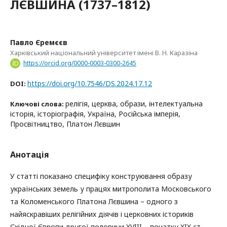
ЛЄВШИНА (1737–1812)
Павло Єремєєв
Харківський національний університет імені В. Н. Каразіна
https://orcid.org/0000-0003-0300-2645
https://doi.org/10.7546/DS.2024.17.12
DOI:
релігія, церква, образи, інтелектуальна
Ключові слова:
історія, історіографія, Україна, Російська імперія,
Просвітництво, Платон Лєвшин
Анотація
У статті показано специфіку конструювання образу
українських земель у працях митрополита Московського
та Коломенського Платона Лєвшина – одного з
найяскравіших релігійних діячів і церковних істориків
Східної Європи другої половини XVIII – початку XIX ст.