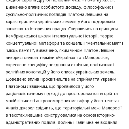
Визначено вплив особистого досвіду, філософських і
суспільно-політичних поглядів Платона Лєвшина на
характеристики українських земель у його подорожніх
записках та історичних працях. Спираючись на принципи
Кембриджської школи інтелектуальної історії, теорію
концептуальної метафори та концепції “ментальних мап” і
“місць пам’яті”, визначено, яким чином Платон Лєвшин
використовував терміни «Україна» та «Малоросія»,
окреслено специфіку поєднання етнічних, політичних і
релігійних конотацій у його описах українських земель.
Доведено вплив Просвітництва на сприйняття України
Платоном Лєвшиним, що проявилося у його
раціоналістичному підході до просторових категорій та
малій кількості антропоморфних метафор у його текстах.
Аналіз джерел свідчить, що територіальні межі Малоросії
в текстах Лєвшина конструювалися на основі історико-
адміністративних поділів. Волинь і Галичина не входили