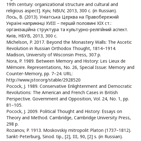
19th century: organizational structure and cultural and
religious aspect]. Kyiv, NBUV, 2013, 300 c. (in Russian).
Лось, В. (2013). Уніатська Церква на Правобережній
Україні наприкінці XVIII – першій половині XIX ст.:
організаційна структура та культурно-релігійний аспект.
Київ, НБУВ, 2013, 300 c.
Michelson, P. 2017. Beyond the Monastery Walls: The Ascetic
Revolution in Russian Orthodox Thought, 1814–1914.
Madison, University of Wisconsin Press, 307 p.
Nora, P. 1989. Between Memory and History: Les Lieux de
Mémoire. Representations, No. 26, Special Issue: Memory and
Counter-Memory, pp. 7–24. URL:
http://www.jstor.org/stable/2928520
Pocock, J. 1989. Conservative Enlightenment and Democratic
Revolutions: The American and French Cases in British
Perspective. Government and Opposition, Vol. 24, No. 1, pp.
81–105.
Pocock, J. 2009. Political Thought and History: Essays on
Theory and Method. Cambridge, Cambridge University Press,
298 p.
Rozanov, P. 1913. Moskovskiy mitropolit Platon (1737–1812).
Sankt-Peterburg, Sinod. tip., [2], III, 90, [2] s. (in Russian).