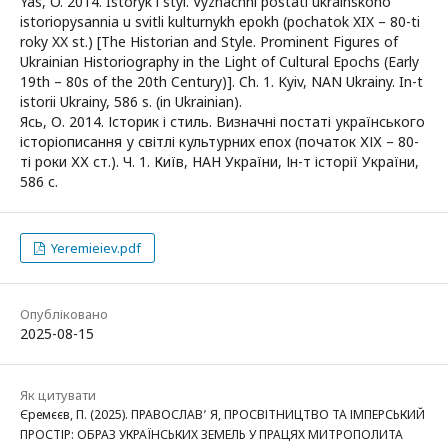
Yas, O. 2014. Istoryk i styl. Vyznachni postati ukrainskoho
istoriopysannia u svitli kulturnykh epokh (pochatok XIX – 80-ti
roky XX st.) [The Historian and Style. Prominent Figures of
Ukrainian Historiography in the Light of Cultural Epochs (Early
19th – 80s of the 20th Century)]. Ch. 1. Kyiv, NAN Ukrainy. In-t
istorii Ukrainy, 586 s. (in Ukrainian).
Ясь, О. 2014. Історик і стиль. Визначні постаті українського
історіописання у світлі культурних епох (початок ХІХ – 80-
ті роки ХХ ст.). Ч. 1. Київ, НАН України, Ін-т історії України,
586 c.
Yeremieiev.pdf
Опубліковано
2025-08-15
Як цитувати
Єремєєв, П. (2025). ПРАВОСЛАВ՚ Я, ПРОСВІТНИЦТВО ТА ІМПЕРСЬКИЙ
ПРОСТІР: ОБРАЗ УКРАЇНСЬКИХ ЗЕМЕЛЬ У ПРАЦЯХ МИТРОПОЛИТА