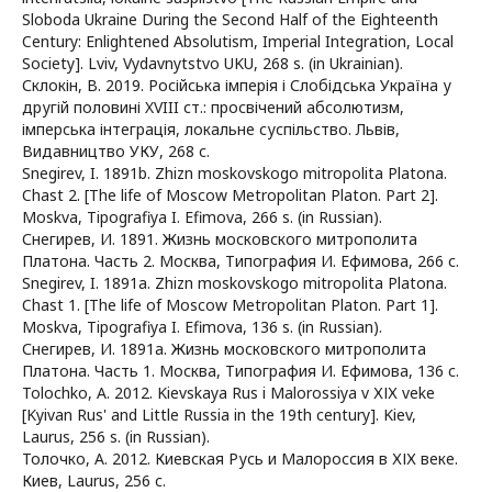
Sloboda Ukraine During the Second Half of the Eighteenth
Century: Enlightened Absolutism, Imperial Integration, Local
Society]. Lviv, Vydavnytstvo UKU, 268 s. (in Ukrainian).
Склокін, В. 2019. Російська імперія і Слобідська Україна у
другій половині XVIII ст.: просвічений абсолютизм,
імперська інтеграція, локальне суспільство. Львів,
Видавництво УКУ, 268 с.
Snegirev, I. 1891b. Zhizn moskovskogo mitropolita Platona.
Chast 2. [The life of Moscow Metropolitan Platon. Part 2].
Moskva, Tipografiya I. Efimova, 266 s. (in Russian).
Снегирев, И. 1891. Жизнь московского митрополита
Платона. Часть 2. Москва, Типография И. Ефимова, 266 с.
Snegirev, I. 1891а. Zhizn moskovskogo mitropolita Platona.
Chast 1. [The life of Moscow Metropolitan Platon. Part 1].
Moskva, Tipografiya I. Efimova, 136 s. (in Russian).
Снегирев, И. 1891а. Жизнь московского митрополита
Платона. Часть 1. Москва, Типография И. Ефимова, 136 c.
Tolochko, A. 2012. Kievskaya Rus i Malorossiya v ХІХ veke
[Kyivan Rus' and Little Russia in the 19th century]. Kiev,
Laurus, 256 s. (in Russian).
Толочко, А. 2012. Киевская Русь и Малороссия в ХІХ веке.
Киев, Laurus, 256 с.