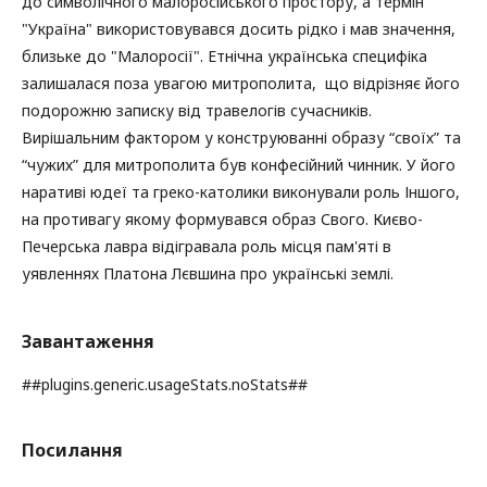
до символічного малоросійського простору, а термін
"Україна" використовувався досить рідко і мав значення,
близьке до "Малоросії". Етнічна українська специфіка
залишалася поза увагою митрополита, що відрізняє його
подорожню записку від травелогів сучасників.
Вирішальним фактором у конструюванні образу “своїх” та
“чужих” для митрополита був конфесійний чинник. У його
наративі юдеї та греко-католики виконували роль Іншого,
на противагу якому формувався образ Свого. Києво-
Печерська лавра відігравала роль місця пам'яті в
уявленнях Платона Лєвшина про українські землі.
Завантаження
##plugins.generic.usageStats.noStats##
Посилання