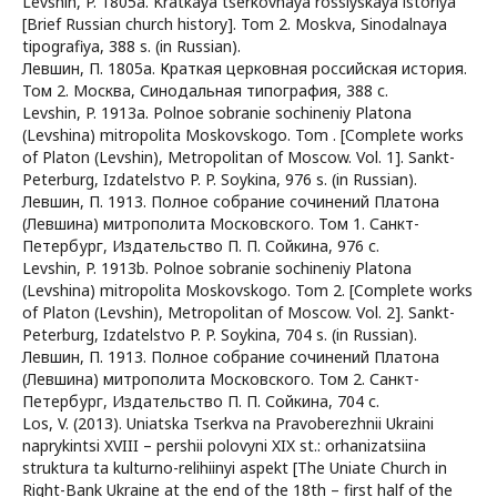
Levshin, P. 1805a. Kratkaya tserkovnaya rossiyskaya istoriya
[Brief Russian church history]. Tom 2. Moskva, Sinodalnaya
tipografiya, 388 s. (in Russian).
Левшин, П. 1805а. Краткая церковная российская история.
Том 2. Москва, Синодальная типография, 388 с.
Levshin, P. 1913a. Polnoe sobranie sochineniy Platona
(Levshina) mitropolita Moskovskogo. Tom . [Complete works
of Platon (Levshin), Metropolitan of Moscow. Vol. 1]. Sankt-
Peterburg, Izdatelstvo P. P. Soykina, 976 s. (in Russian).
Левшин, П. 1913. Полное собрание сочинений Платона
(Левшина) митрополита Московского. Том 1. Санкт-
Петербург, Издательство П. П. Сойкина, 976 с.
Levshin, P. 1913b. Polnoe sobranie sochineniy Platona
(Levshina) mitropolita Moskovskogo. Tom 2. [Complete works
of Platon (Levshin), Metropolitan of Moscow. Vol. 2]. Sankt-
Peterburg, Izdatelstvo P. P. Soykina, 704 s. (in Russian).
Левшин, П. 1913. Полное собрание сочинений Платона
(Левшина) митрополита Московского. Том 2. Санкт-
Петербург, Издательство П. П. Сойкина, 704 с.
Los, V. (2013). Uniatska Tserkva na Pravoberezhnii Ukraini
naprykintsi XVIII – pershii polovyni XIX st.: orhanizatsiina
struktura ta kulturno-relihiinyi aspekt [The Uniate Church in
Right-Bank Ukraine at the end of the 18th – first half of the