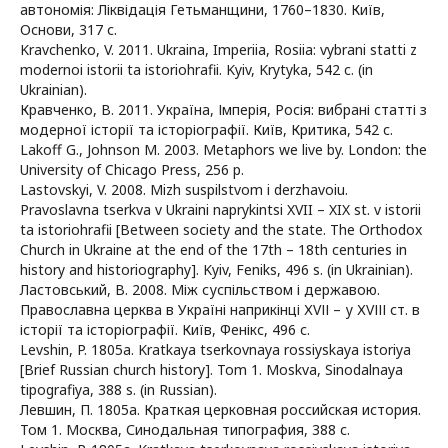
автономія: Ліквідація Гетьманщини, 1760–1830. Київ,
Основи, 317 с.
Kravchenko, V. 2011. Ukraina, Imperiia, Rosiia: vybrani statti z
modernoi istorii ta istoriohrafii. Kyiv, Krytyka, 542 c. (in
Ukrainian).
Кравченко, В. 2011. Україна, Імперія, Росія: вибрані статті з
модерної історії та історіографії. Київ, Критика, 542 c.
Lakoff G., Johnson M. 2003. Metaphors we live by. London: the
University of Chicago Press, 256 p.
Lastovskyi, V. 2008. Mizh suspilstvom i derzhavoiu.
Pravoslavna tserkva v Ukraini naprykintsi XVII – XIX st. v istorii
ta istoriohrafii [Between society and the state. The Orthodox
Church in Ukraine at the end of the 17th – 18th centuries in
history and historiography]. Kyiv, Feniks, 496 s. (in Ukrainian).
Ластовський, В. 2008. Між суспільством і державою.
Православна церква в Україні наприкінці ХVІІ – у ХVІІІ ст. в
історії та історіографії. Київ, Фенікс, 496 с.
Levshin, P. 1805a. Kratkaya tserkovnaya rossiyskaya istoriya
[Brief Russian church history]. Tom 1. Moskva, Sinodalnaya
tipografiya, 388 s. (in Russian).
Левшин, П. 1805а. Краткая церковная российская история.
Том 1. Москва, Синодальная типография, 388 с.