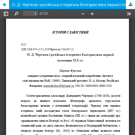
О. Д. Чертков і російська історична болгаристика першої половини XIX ст.