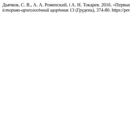
Дьячков, С. В., А. А. Роменский, і А. Н. Токарев. 2016. «Перв
історико-археологічний щорічник
13 (Грудень), 374-80. https://per