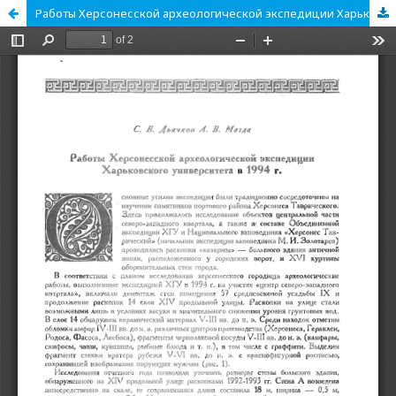
Работы Херсонесской археологической экспедиции Харьковского университета в 1994 г.