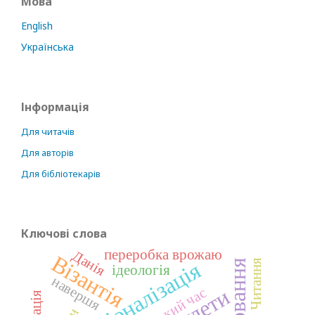
Мова
English
Українська
Інформація
Для читачів
Для авторів
Для бібліотекарів
Ключові слова
переробка врожаю
Данія
Візантія
поховання
Читання
конфесіоналізація
ідеологія
навершя
амулети
скіфський час