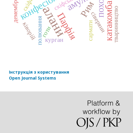
демембрація
скіфи
Рим
катакомба
алани
тваринництво
сіверяни
Парфія
полювання
сармати
ківорій
готи
курган
Інструкція з користування
Open Journal Systems