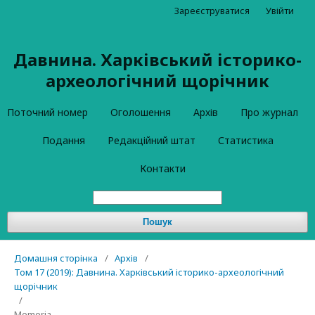
Зареєструватися
Увійти
Давнина. Харківський історико-
археологічний щорічник
Поточний номер
Оголошення
Архів
Про журнал
Подання
Редакційний штат
Статистика
Контакти
Пошук
Домашня сторінка
/
Архів
/
Том 17 (2019): Давнина. Харківський історико-археологічний
щорічник
/
Memoria