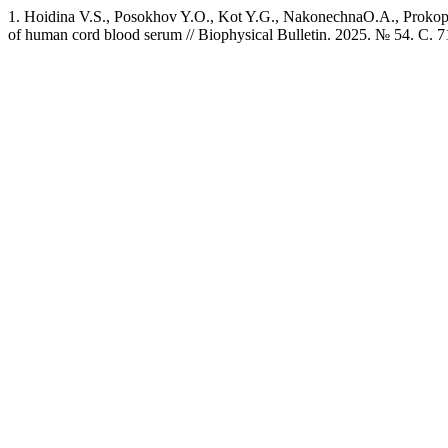
1. Hoidina V.S., Posokhov Y.О., Kot Y.G., NakonechnaО.А., Prokopiuk
of human cord blood serum // Biophysical Bulletin. 2025. № 54. C. 7