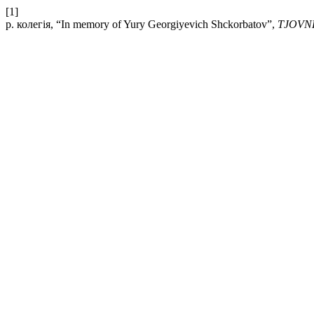
[1]
р. колегія, “In memory of Yury Georgiyevich Shckorbatov”,
TJOVN