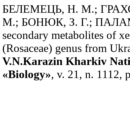
БЕЛЕМЕЦЬ, Н. М.; ГРАХ
М.; БОНЮК, З. Г.; ПАЛАМ
secondary metabolites of xe
(Rosaceae) genus from Ukra
V.N.Karazin Kharkiv Natio
«Biology»
, v. 21, n. 1112,