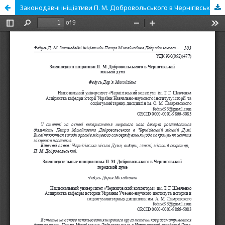
Законодавчі ініціативи П. М. Добровольського в Чернігівській міській думі