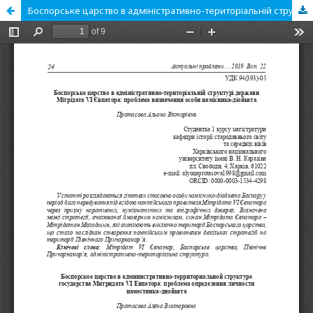
Боспорське царство в адміністративно-територіальній структурі держави Мітрідата VI Євпатора